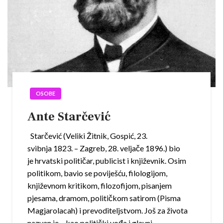
OSOBE
Ante Starčević
Starčević (Veliki Žitnik, Gospić, 23.
svibnja 1823. – Zagreb, 28. veljače 1896.) bio
je hrvatski političar, publicist i književnik. Osim
politikom, bavio se poviješću, filologijom,
književnom kritikom, filozofijom, pisanjem
pjesama, dramom, političkom satirom (Pisma
Magjarolacah) i prevoditeljstvom. Još za života
nazvan je – kao politički vođa i glavni