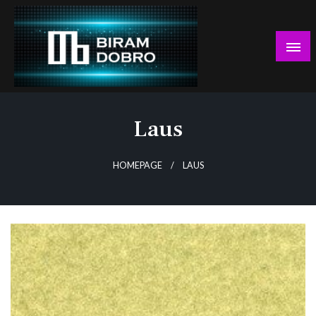
Skip
to
content
… jer BUDUĆNOST nema drugo IME!
Biram DOBRO
Laus
HOMEPAGE
LAUS