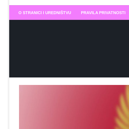
Biram DOBR
… jer BUDUĆNOST nema drugo IME
O STRANICI I UREDNIŠTVU
PRAVILA PRIVATNOSTI