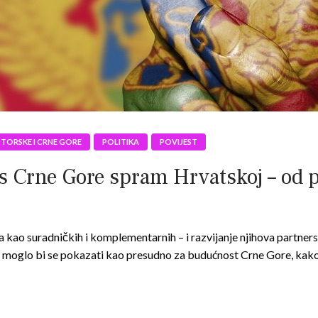
OTORSKE I CRNE GORE
POLITIKA
POVIJEST
rne Gore spram Hrvatskoj – od pro
 kao suradničkih i komplementarnih – i razvijanje njihova partner
– moglo bi se pokazati kao presudno za budućnost Crne Gore, kak