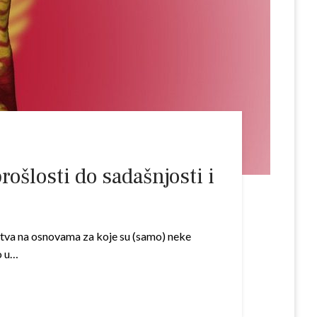
šlosti do sadašnjosti i
stva na osnovama za koje su (samo) neke
o u…