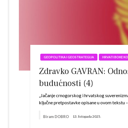
GEOPOLITIKA I GEOSTRATEGIJA
HRVATI BOKE K
Zdravko GAVRAN: Odnos C
budućnosti (4)
„Jačanje crnogorskog i hrvatskog suverenizma
ključne pretpostavke opisane u ovom tekstu 
Biram DOBRO
13. listopada 2025.