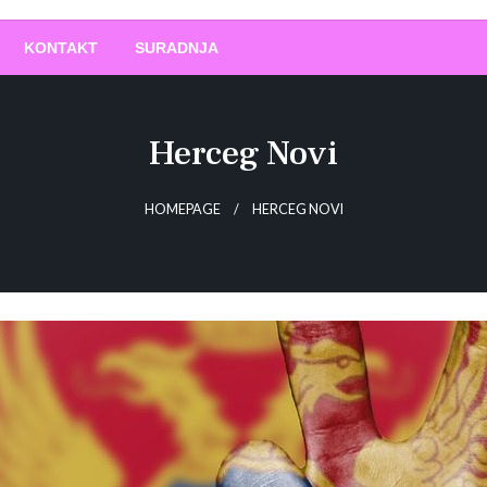
O
!
KONTAKT
SURADNJA
Herceg Novi
HOMEPAGE
HERCEG NOVI