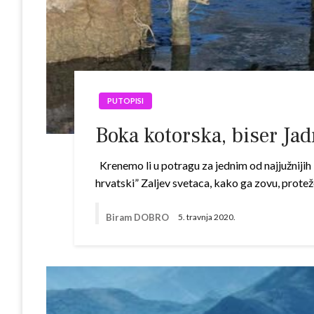
PUTOPISI
Boka kotorska, biser Jad
Krenemo li u potragu za jednim od najjužnijih 
hrvatski” Zaljev svetaca, kako ga zovu, prote
Biram DOBRO
5. travnja 2020.