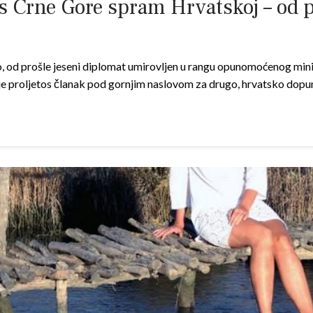
rne Gore spram Hrvatskoj – od pro
 od prošle jeseni diplomat umirovljen u rangu opunomoćenog minist
je proljetos članak pod gornjim naslovom za drugo, hrvatsko dop