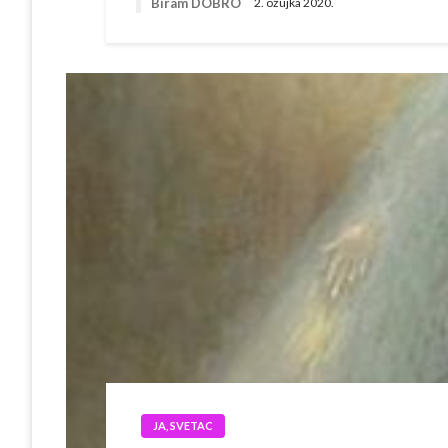
Biram DOBRO
2. ožujka 2020.
JA, SVETAC