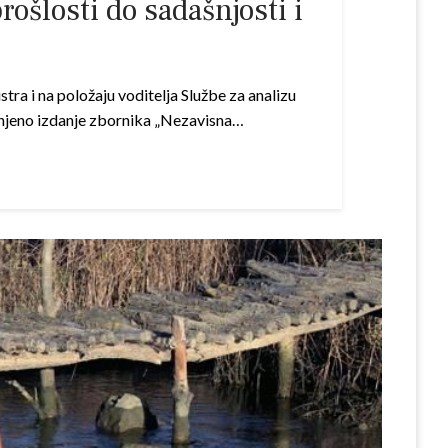
šlosti do sadašnjosti i
ra i na položaju voditelja Službe za analizu
unjeno izdanje zbornika „Nezavisna…