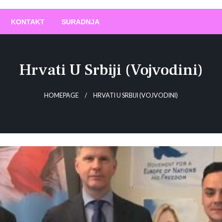
O
!
KONTAKT
SURADNJA
Hrvati U Srbiji (Vojvodini)
HOMEPAGE
HRVATI U SRBIJI (VOJVODINI)