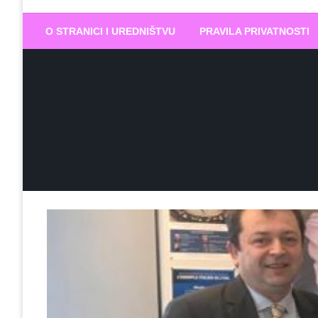
Biram DOBR
… jer BUDUĆNOST nema drugo IME
O STRANICI I UREDNIŠTVU
PRAVILA PRIVATNOSTI