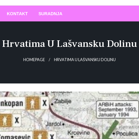
O
!
KONTAKT
SURADNJA
Hrvatima U Lašvansku Dolinu
HOMEPAGE
HRVATIMA U LAŠVANSKU DOLINU