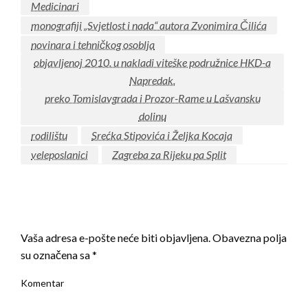
Medicinari
monografiji „Svjetlost i nada“ autora Zvonimira Čilića
novinara i tehničkog osoblja
objavljenoj 2010. u nakladi viteške podružnice HKD-a
Napredak.
preko Tomislavgrada i Prozor-Rame u Lašvansku
dolinu
rodilištu
Srećka Stipovića i Željka Kocaja
veleposlanici
Zagreba za Rijeku pa Split
LEAVE A RESPONSE
Vaša adresa e-pošte neće biti objavljena.
Obavezna polja
su označena sa
*
Komentar