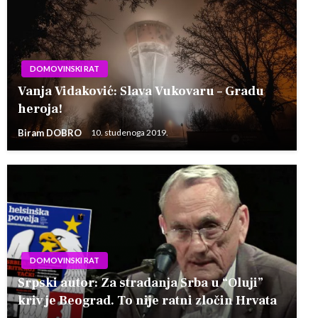
DOMOVINSKI RAT
Vanja Vidaković: Slava Vukovaru – Gradu
heroja!
Biram DOBRO
10. studenoga 2019.
DOMOVINSKI RAT
Srpski autor: Za stradanja Srba u “Oluji”
kriv je Beograd. To nije ratni zločin Hrvata