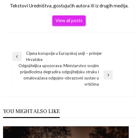
Tekstovi Uredništva, gostujućih autora ili iz drugih medija.
View all posts
Navigacija
Cijena korupcije u Europskoj uniji – primjer
Previous
Hrvatske
Post
objava
Odgojiteljica upozorava: Ministarstvo svojim
prijedlozima degradira odgojiteljsku struku i
Next
omalovažava odgojno-obrazovni sustav u
Post
vrtićima
YOU MIGHT ALSO LIKE