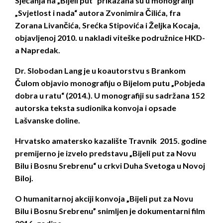
Sjećanja na „Bijeli put“ prikazana su u monografiji
„Svjetlost i nada“ autora Zvonimira Čilića, fra
Zorana Livančića, Srećka Stipovića i Željka Kocaja,
objavljenoj 2010. u nakladi viteške podružnice HKD-
a Napredak.
Dr. Slobodan Lang je u koautorstvu s Brankom
Čulom objavio monografiju o Bijelom putu „Pobjeda
dobra u ratu“ (2014.). U monografiji su sadržana 152
autorska teksta sudionika konvoja i opsade
Lašvanske doline.
Hrvatsko amatersko kazalište Travnik 2015. godine
premijerno je izvelo predstavu „Bijeli put za Novu
Bilu i Bosnu Srebrenu“ u crkvi Duha Svetoga u Novoj
Biloj.
O humanitarnoj akciji konvoja
„Bijeli put za Novu
Bilu i Bosnu Srebrenu” snimljen je dokumentarni film