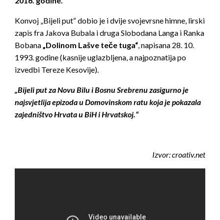
2016. godine.
Konvoj „Bijeli put“ dobio je i dvije svojevrsne himne, lirski
zapis fra Jakova Bubala i druga Slobodana Langa i Ranka
Bobana
„Dolinom Lašve teče tuga“
, napisana 28. 10.
1993. godine (kasnije uglazbljena, a najpoznatija po
izvedbi Tereze Kesovije).
„Bijeli put za Novu Bilu i Bosnu Srebrenu zasigurno je
najsvjetlija epizoda u Domovinskom ratu koja je pokazala
zajedništvo Hrvata u BiH i Hrvatskoj.“
Izvor: croativ.net