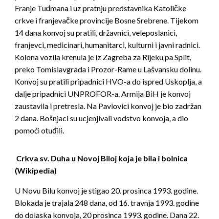
Franje Tuđmana i uz pratnju predstavnika Katoličke
crkve i franjevačke provincije Bosne Srebrene. Tijekom
14 dana konvoj su pratili, državnici, veleposlanici,
franjevci, medicinari, humanitarci, kulturni i javni radnici.
Kolona vozila krenula je iz Zagreba za Rijeku pa Split,
preko Tomislavgrada i Prozor-Rame u Lašvansku dolinu.
Konvoj su pratili pripadnici HVO-a do ispred Uskoplja, a
dalje pripadnici UNPROFOR-a. Armija BiH je konvoj
zaustavila i pretresla. Na Pavlovici konvoj je bio zadržan
2 dana. Bošnjaci su ucjenjivali vodstvo konvoja, a dio
pomoći otuđili.
Crkva sv. Duha u Novoj Biloj koja je bila i bolnica
(Wikipedia)
U Novu Bilu konvoj je stigao 20. prosinca 1993. godine.
Blokada je trajala 248 dana, od 16. travnja 1993. godine
do dolaska konvoja, 20 prosinca 1993. godine. Dana 22.