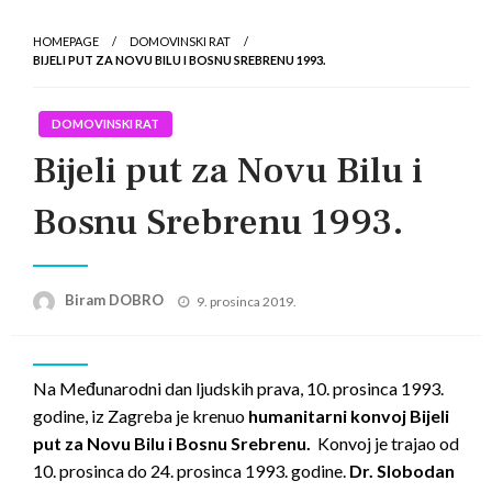
HOMEPAGE
DOMOVINSKI RAT
BIJELI PUT ZA NOVU BILU I BOSNU SREBRENU 1993.
DOMOVINSKI RAT
Bijeli put za Novu Bilu i
Bosnu Srebrenu 1993.
Posted
Biram DOBRO
9. prosinca 2019.
on
Na Međunarodni dan ljudskih prava, 10. prosinca 1993.
godine, iz Zagreba je krenuo
humanitarni konvoj Bijeli
put za Novu Bilu i Bosnu Srebrenu.
Konvoj je trajao od
10. prosinca do 24. prosinca 1993. godine.
Dr. Slobodan