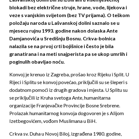
blokadi bez električne struje, hrane, vode, lijekova i
veze s vanjskim svijetom (bez TV prijama). O teškom
položaju naroda u Lašvanskoj dolini saznalo se u
mjesecu rujnu 1993. godine nakon dolaska Ante
Damjanovića u Središnju Bosnu. Crkva-bolnica
nalazila se na prvoj crti bojišnice i često je bila
granatirana i na meti snajperista pa se ukop
umrlih i
poginulih obavljao noću.
Konvoj je krenuo iz Zagreba, prošao kroz Rijeku i Split. U
Rijeci i Splitu se konvoj povećao, priključili su se šleperi s
dodatnom pomoći iz drugih gradova i mjesta. U Splitu su
se priključili iz Kruha svetoga Ante, humanitarna
organizacije Franjevačke Provincije Bosne Srebrene.
Prolazak humanitarnog konvoja dogovoren je s Alijom
Izetbegovićem, vođom Muslimana u BiH.
Crkva sv. Duha u Novoj Biloj, izgrađena 1980. godine,