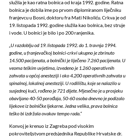
služila je kao ratna bolnica od kraja 1992. godine. Ratna
bolnica je dobila ime po prvom diplomiranom liječniku
franjevcu u Bosni, doktoru fra Mati Nikoliću. Crkva je od
19. listopada 1992. godine služila kao bolnica, bez struje
i vode. U bolnici je bilo i po 200 ranjenika.
„U razdoblju od 19. listopada 1992. do 1. travnja 1994.
godine, u franjevačkoj bolnici-crkvi ukupno je zbrinuto
14.500 pacijenata, a bolnički je liječeno 7.260 pacijenata. U
veoma teškim uvjetima, izvedeno je 1.260 operativnih
zahvata u općoj anesteziji i oko 4.200 operativnih zahvata u
spinalnoj, lokalnoj anesteziji. U rodilištu, koje se nalazilo u
susjednoj kući, rođeno je 721 dijete. Mjesečno je u prosjeku
obavljano 40-50 porođaja, 50-60 osoba dnevno je podizalo
lijekove iz bolničke ljekarne. Jedna velika, prava bolnica
teško bi izdržala ovakav tempo rada.“
Konvoj je krenuo iz Zagreba pod visokim
pokroviteljstvom predsjednika Republike Hrvatske dr.