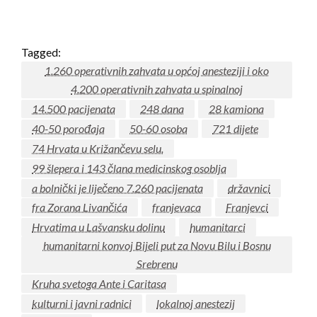
Tagged:
1.260 operativnih zahvata u općoj anesteziji i oko
4.200 operativnih zahvata u spinalnoj
14.500 pacijenata
248 dana
28 kamiona
40-50 porođaja
50-60 osoba
721 dijete
74 Hrvata u Križančevu selu.
99 šlepera i 143 člana medicinskog osoblja
a bolnički je liječeno 7.260 pacijenata
državnici
fra Zorana Livančića
franjevaca
Franjevci
Hrvatima u Lašvansku dolinu
humanitarci
humanitarni konvoj Bijeli put za Novu Bilu i Bosnu
Srebrenu
Kruha svetoga Ante i Caritasa
kulturni i javni radnici
lokalnoj anestezij