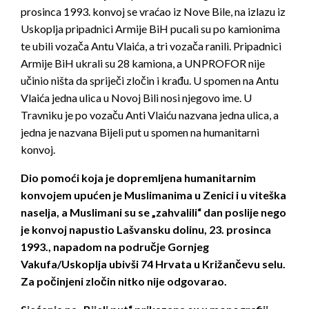
prosinca 1993. konvoj se vraćao iz Nove Bile, na izlazu iz
Uskoplja pripadnici Armije BiH pucali su po kamionima
te ubili vozača Antu Vlaića, a tri vozača ranili. Pripadnici
Armije BiH ukrali su 28 kamiona, a UNPROFOR nije
učinio ništa da spriječi zločin i krađu. U spomen na Antu
Vlaića jedna ulica u Novoj Bili nosi njegovo ime. U
Travniku je po vozaču Anti Vlaiću nazvana jedna ulica, a
jedna je nazvana Bijeli put u spomen na humanitarni
konvoj.
Dio pomoći koja je dopremljena humanitarnim
konvojem upućen je Muslimanima u Zenici i u viteška
naselja, a Muslimani su se „zahvalili“ dan poslije nego
je konvoj napustio Lašvansku dolinu, 23. prosinca
1993., napadom na područje Gornjeg
Vakufa/Uskoplja ubivši 74 Hrvata u Križančevu selu.
Za počinjeni zločin nitko nije odgovarao.