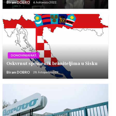
Biram DOBRO
6. kolovoza 2022.
DOMOVINSKI RAT
Oskvrnut spomenik braniteljima u Sisku
Biram DOBRO
28. listopada 2019.