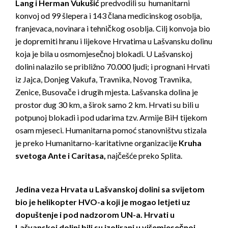
Lang i Herman Vukušić
predvodili su humanitarni
konvoj od 99 šlepera i 143 člana medicinskog osoblja,
franjevaca, novinara i tehničkog osoblja. Cilj konvoja bio
je dopremiti hranu i lijekove Hrvatima u Lašvansku dolinu
koja je bila u osmomjesečnoj blokadi. U Lašvanskoj
dolini nalazilo se približno 70.000 ljudi; i prognani Hrvati
iz Jajca, Donjeg Vakufa, Travnika, Novog Travnika,
Zenice, Busovače i drugih mjesta. Lašvanska dolina je
prostor dug 30 km, a širok samo 2 km. Hrvati su bili u
potpunoj blokadi i pod udarima tzv. Armije BiH tijekom
osam mjeseci. Humanitarna pomoć stanovništvu stizala
je preko Humanitarno-karitativne organizacije
Kruha
svetoga Ante i Caritasa,
najčešće preko Splita.
Jedina veza Hrvata u Lašvanskoj dolini sa svijetom
bio je helikopter HVO-a koji je mogao letjeti uz
dopuštenje i pod nadzorom UN-a. Hrvati u
Lašvanskoj dolini bili su izolirani u višemjesečnoj