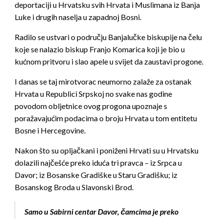
deportaciji u Hrvatsku svih Hrvata i Muslimana iz Banja
Luke i drugih naselja u zapadnoj Bosni.
Radilo se ustvari o području Banjalučke biskupije na čelu
koje se nalazio biskup Franjo Komarica koji je bio u
kućnom pritvoru i slao apele u svijet da zaustavi progone.
I danas se taj mirotvorac neumorno zalaže za ostanak
Hrvata u Republici Srpskoj no svake nas godine
povodom obljetnice ovog progona upoznaje s
poražavajućim podacima o broju Hrvata u tom entitetu
Bosne i Hercegovine.
Nakon što su opljačkani i poniženi Hrvati su u Hrvatsku
dolazili najčešće preko iduća tri pravca – iz Srpca u
Davor; iz Bosanske Gradiške u Staru Gradišku; iz
Bosanskog Broda u Slavonski Brod.
Samo u Sabirni centar Davor, čamcima je preko