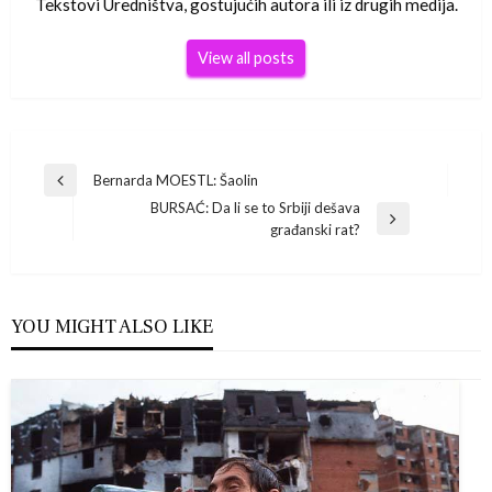
Tekstovi Uredništva, gostujućih autora ili iz drugih medija.
View all posts
Navigacija
Bernarda MOESTL: Šaolin
Previous
BURSAĆ: Da li se to Srbiji dešava
Post
objava
Next
građanski rat?
Post
YOU MIGHT ALSO LIKE