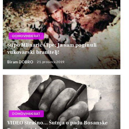
DOMOVINSKI RAT
Stipo Mlinarić Ćipe: Ja sam poginuli
vukovarski branitelj!
Biram DOBRO
21. prosinca 2019.
DOMOVINSKI RAT
VIDEO Strašno… Šutnja o padu Bosanske