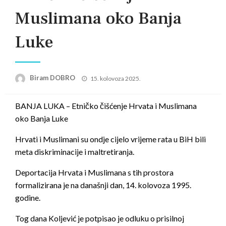
Muslimana oko Banja
Luke
Posted
Biram DOBRO
15. kolovoza 2025.
on
BANJA LUKA – Etničko čišćenje Hrvata i Muslimana
oko Banja Luke
Hrvati i Muslimani su ondje cijelo vrijeme rata u BiH bili
meta diskriminacije i maltretiranja.
Deportacija Hrvata i Muslimana s tih prostora
formalizirana je na današnji dan, 14. kolovoza 1995.
godine.
Tog dana Koljević je potpisao je odluku o prisilnoj