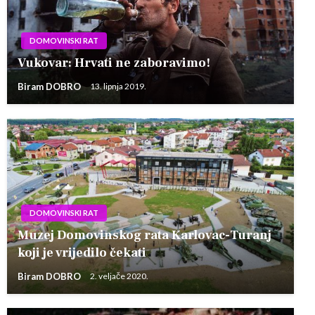
DOMOVINSKI RAT
Vukovar: Hrvati ne zaboravimo!
Biram DOBRO
13. lipnja 2019.
DOMOVINSKI RAT
Muzej Domovinskog rata Karlovac-Turanj
koji je vrijedilo čekati
Biram DOBRO
2. veljače 2020.