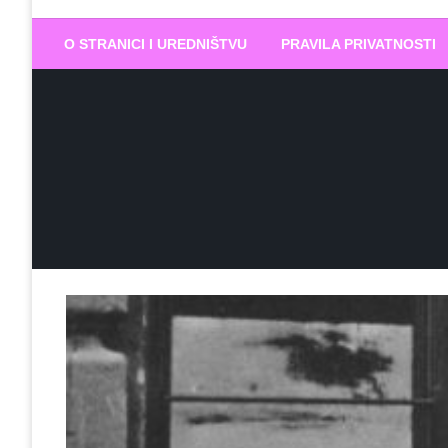
Biram DOBR
… jer BUDUĆNOST nema drugo IME
O STRANICI I UREDNIŠTVU
PRAVILA PRIVATNOSTI