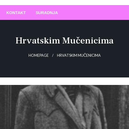
O
!
KONTAKT
SURADNJA
Hrvatskim Mučenicima
HOMEPAGE
HRVATSKIM MUČENICIMA