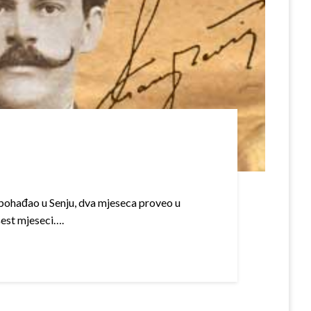
lu pohađao u Senju, dva mjeseca proveo u
šest mjeseci….