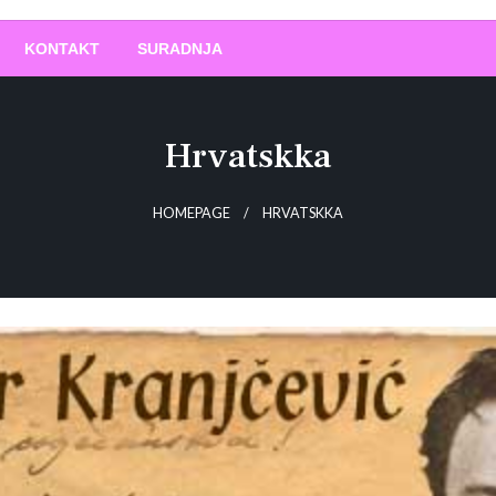
O
!
KONTAKT
SURADNJA
Hrvatskka
HOMEPAGE
HRVATSKKA