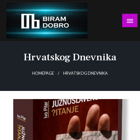
Skip
to
content
… jer BUDUĆNOST nema drugo IME!
Biram DOBRO
Hrvatskog Dnevnika
HOMEPAGE
HRVATSKOG DNEVNIKA