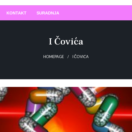
O
!
KONTAKT
SURADNJA
I Čovića
HOMEPAGE
I ČOVIĆA