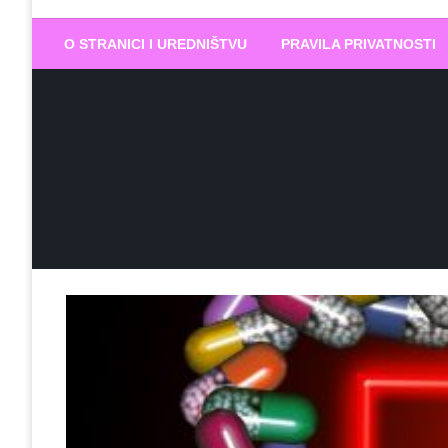
Biram DOBR
… jer BUDUĆNOST nema drugo IME
O STRANICI I UREDNIŠTVU
PRAVILA PRIVATNOSTI