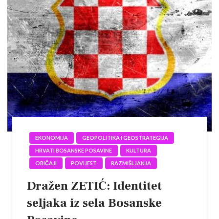
EKONOMIJA
GEOPOLITIKA I GEOSTRATEGIJA
HRVATI BOSANSKE POSAVINE
KULTURA
OBIČAJI
POVIJEST
RAZMIŠLJANJA
Dražen ZETIĆ: Identitet
seljaka iz sela Bosanske