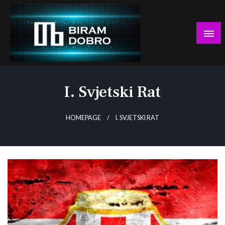
Skip
to
content
… jer BUDUĆNOST nema drugo IME!
Biram DOBRO
I. Svjetski Rat
HOMEPAGE
I. SVJETSKI RAT