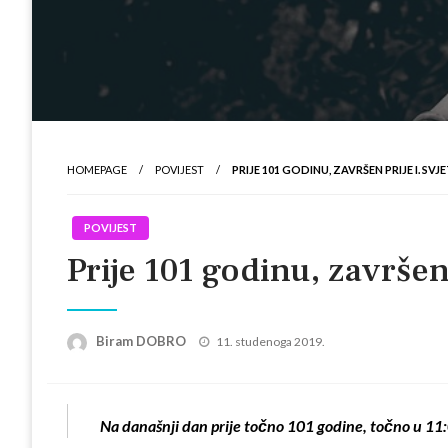
HOMEPAGE
POVIJEST
PRIJE 101 GODINU, ZAVRŠEN PRIJE I. SVJ
POVIJEST
Prije 101 godinu, završen 
Posted
Biram DOBRO
11. studenoga 2019.
on
Na današnji dan prije točno 101 godine, točno u 11:0