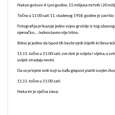
Nakon gotovo 4 i pol godine, 11 milijuna mrtvih i 20 milij
Točno u 11:00 sati 11. studenog 1918. godine je završio P
Fotografija prikazuje jedno vojno groblje iz tog užasnog 
njemačko… Jednostavno nije bitno.
Bitno je jedino da ispod tih bezbrojnih bijelih križeva lež
11.11. točno u 11:00 sati, sve dok je svijeta i vijeka, u s
uvijek stradaju nevini.
Da se prisjete onih koji su tuđu glupost platili svojim živ
11.11. točno u 11:00 sati.
Neka im je vječna slava.