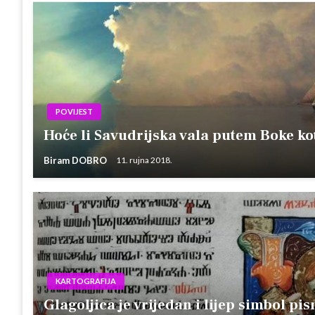
POVIJEST
Hoće li Savudrijska vala putem Boke ko
Biram DOBRO
11. rujna 2018.
KARTOGRAFIJA
Glagoljica je vrijedan i lijep simbol pi