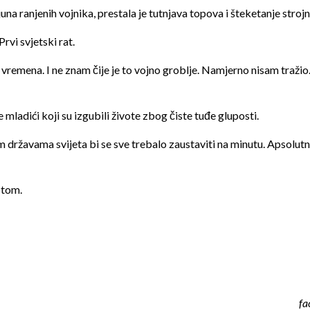
una ranjenih vojnika, prestala je tutnjava topova i šteketanje strojn
rvi svjetski rat.
vremena. I ne znam čije je to vojno groblje. Namjerno nisam tražio. 
e mladići koji su izgubili živote zbog čiste tuđe gluposti.
vim državama svijeta bi se sve trebalo zaustaviti na minutu. Apsolutn
otom.
fa