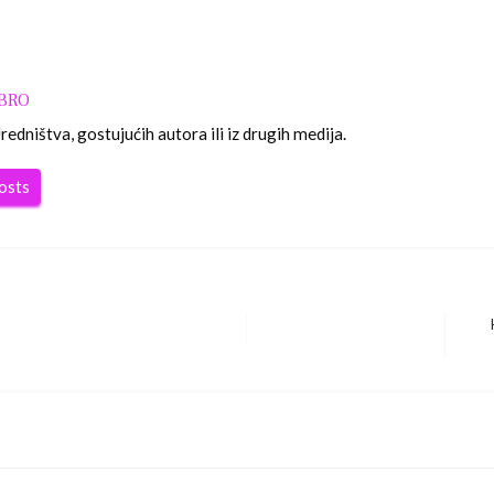
OBRO
edništva, gostujućih autora ili iz drugih medija.
posts
Nex
Pos