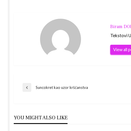
Biram D
Tekstovi Ur
View all 
Navigacija
Suncokret kao uzor kršćanstva
Previous
Post
objava
YOU MIGHT ALSO LIKE