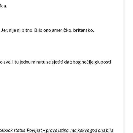
ica.
Jer, nije ni bitno. Bilo ono američko, britansko,
o sve. I tu jednu minutu se sjetiti da zbog nečije gluposti
cebook status
Povijest – prava istina, ma kakva god ona bila