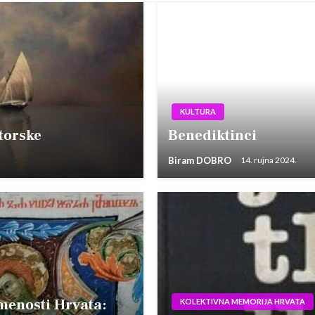
KULTURA
torske
Benediktinci
Biram DOBRO
14. rujna 2024.
smenosti Hrvata:
KOLEKTIVNA MEMORIJA HRVATA