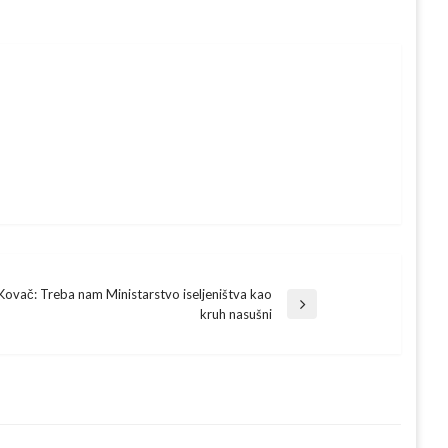
Kovač: Treba nam Ministarstvo iseljeništva kao
t
kruh nasušni
t