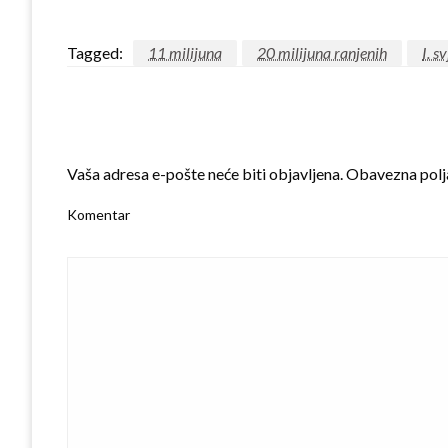
Tagged:
11 milijuna
20 milijuna ranjenih
I. s
LEAVE A RESPONSE
Vaša adresa e-pošte neće biti objavljena.
Obavezna polj
Komentar