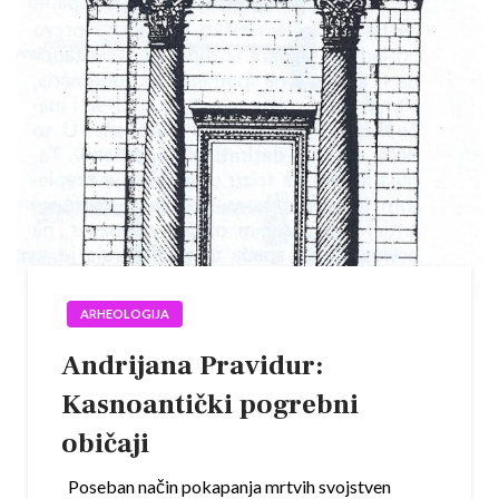
ARHEOLOGIJA
Andrijana Pravidur:
Kasnoantički pogrebni
običaji
Poseban način pokapanja mrtvih svojstven