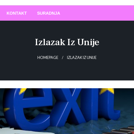
O
!
KONTAKT
SURADNJA
Izlazak Iz Unije
HOMEPAGE
IZLAZAK IZ UNIJE