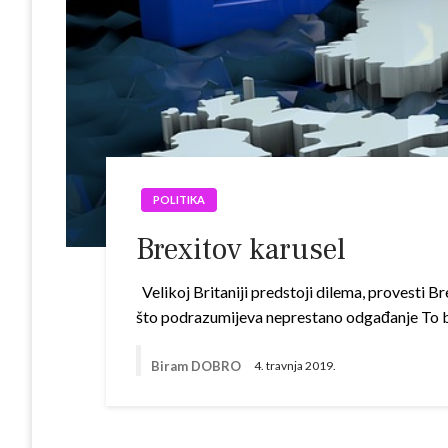
POLITIKA
Brexitov karusel
Velikoj Britaniji predstoji dilema, provesti B
što podrazumijeva neprestano odgađanje To be o
Biram DOBRO
4. travnja 2019.