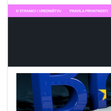
Biram DOBR
… jer BUDUĆNOST nema drugo IME
O STRANICI I UREDNIŠTVU
PRAVILA PRIVATNOSTI