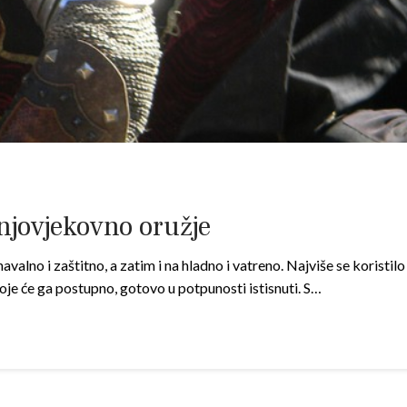
njovjekovno oružje
valno i zaštitno, a zatim i na hladno i vatreno. Najviše se koristil
 koje će ga postupno, gotovo u potpunosti istisnuti. S…