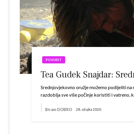
POVIJEST
Tea Gudek Snajdar: Sred
Srednjovjekovno oružje možemo podijeliti na na
razdoblja sve više počinje koristiti i vatreno,
Biram DOBRO
28. ožujka 2020.