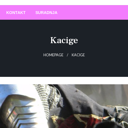
O
!
KONTAKT
SURADNJA
Kacige
HOMEPAGE
KACIGE