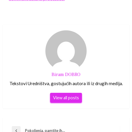
Biram DOBRO
Tekstovi Uredništva, gostujućih autora ili iz drugih medija.
View all posts
Navigacija
Pokoljenja, pamtite ih…