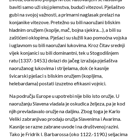
baviti samo uži sloj plemstva, budući vitezovi. Pješaštvo
gubi na svojoj važnosti, a primarni naglasak prelazi na
konjanike vitezove. Pretežno su bili naoružani bliskim
hladnim oružjem (koplje, mač, bojna sjekira…), a bili su
zaštićeni oklopima. Pješaci su služili kao pomoćna vojska
i uglavnom su bili naoružani lukovima. Kroz čitav srednji
vijek konjanici su bili dominantni, tek u Stogodišnjem
ratu (1337.-1453.) dolazi do jačeg izražaja pješaštva
naoružanog lukovima i strijelama, dok će kasnije
švicarski pješaci s bliskim oružjem (kopljima,
helebardama) postati izuzetno efikasni vojnici.
Na području Europe u upotrebi nije bilo isto oružje. U
naoružanju Slavena vladala je oskudica željeza, pa je kod
njih prevladavalo oružje na daljinu. Zbog toga je Karlo
Veliki zabranjivao prodaju oružja Slavenima i Avarima.
Kasnije se razne zabrane uvode i na društvenoj razini.
Tako je Fridrik I. Barbarossa (oko 1122.-1190.) seljacima