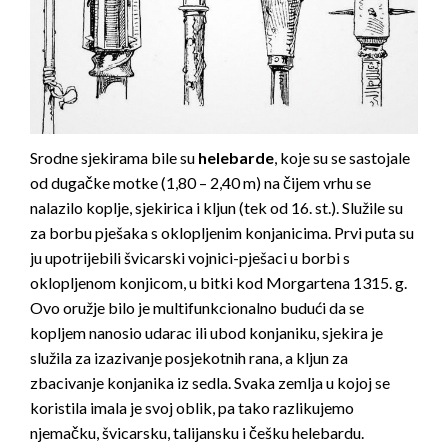
Srodne sjekirama bile su
helebarde
, koje su se sastojale
od dugačke motke (1,80 – 2,40 m) na čijem vrhu se
nalazilo koplje, sjekirica i kljun (tek od 16. st.). Služile su
za borbu pješaka s oklopljenim konjanicima. Prvi puta su
ju upotrijebili švicarski vojnici-pješaci u borbi s
oklopljenom konjicom, u bitki kod Morgartena 1315. g.
Ovo oružje bilo je multifunkcionalno budući da se
kopljem nanosio udarac ili ubod konjaniku, sjekira je
služila za izazivanje posjekotnih rana, a kljun za
zbacivanje konjanika iz sedla. Svaka zemlja u kojoj se
koristila imala je svoj oblik, pa tako razlikujemo
njemačku, švicarsku, talijansku i češku helebardu.