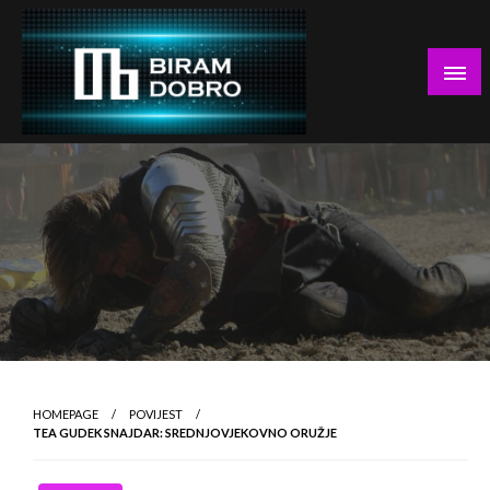
Skip
to
content
… jer BUDUĆNOST nema drugo IME!
Biram DOBRO
HOMEPAGE
POVIJEST
TEA GUDEK SNAJDAR: SREDNJOVJEKOVNO ORUŽJE