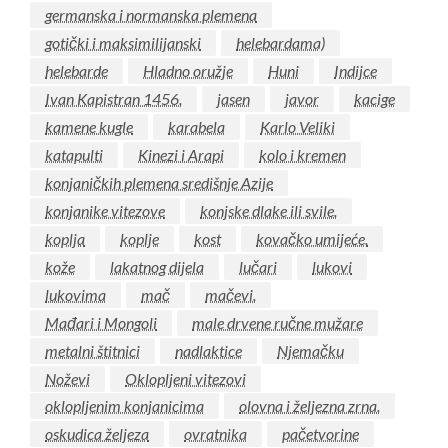
germanska i normanska plemena
gotički i maksimilijanski
helebardama)
helebarde
Hladno oružje
Huni
Indijce
Ivan Kapistran 1456.
jasen
javor
kacige
kamene kugle
karabela
Karlo Veliki
katapulti
Kinezi i Arapi
kolo i kremen
konjaničkih plemena središnje Azije
konjanike vitezove
konjske dlake ili svile.
koplja
koplje
kost
kovačko umijeće.
kože
lakatnog dijela
lučari
lukovi
lukovima
mač
mačevi.
Mađari i Mongoli
male drvene ručne mužare
metalni štitnici
nadlaktice
Njemačku
Noževi
Oklopljeni vitezovi
oklopljenim konjanicima
olovna i željezna zrna.
oskudica željeza
ovratnika
pačetvorine