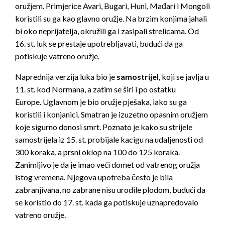
oružjem. Primjerice Avari, Bugari, Huni, Mađari i Mongoli
koristili su ga kao glavno oružje. Na brzim konjima jahali
bi oko neprijatelja, okružili ga i zasipali strelicama. Od
16. st. luk se prestaje upotrebljavati, budući da ga
potiskuje vatreno oružje.
Naprednija verzija luka bio je
samostrijel
, koji se javlja u
11. st. kod Normana, a zatim se širi i po ostatku
Europe. Uglavnom je bio oružje pješaka, iako su ga
koristili i konjanici. Smatran je izuzetno opasnim oružjem
koje sigurno donosi smrt. Poznato je kako su strijele
samostrijela iz 15. st. probijale kacigu na udaljenosti od
300 koraka, a prsni oklop na 100 do 125 koraka.
Zanimljivo je da je imao veći domet od vatrenog oružja
istog vremena. Njegova upotreba često je bila
zabranjivana, no zabrane nisu urodile plodom, budući da
se koristio do 17. st. kada ga potiskuje uznapredovalo
vatreno oružje.