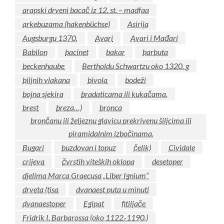
arapski drveni bacač iz 12. st. – madfaa
arkebuzama (hakenbüchse)
Asirija
Augsburgu 1370.
Avari
Avari i Mađari
Babilon
bacinet
bakar
barbuta
beckenhaube
Bertholdu Schwartzu oko 1320. g
biljnih vlakana
bivola
bodeži
bojna sjekira
bradaticama ili kukačama.
brest
breza…)
bronca
brončanu ili željeznu glavicu prekrivenu šiljcima ili
piramidalnim izbočinama.
Bugari
buzdovan i topuz
čelik)
Cividale
crijeva
čvrstih viteških oklopa
desetoper
djelima Marca Graecusa „Liber Ignium“
drveta (tisa
dvanaest puta u minuti
dvanaestoper
Egipat
fitiljače
Fridrik I. Barbarossa (oko 1122.-1190.)