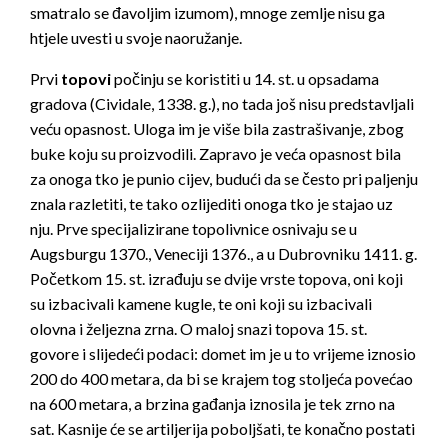
smatralo se đavoljim izumom), mnoge zemlje nisu ga
htjele uvesti u svoje naoružanje.
Prvi
topovi
počinju se koristiti u 14. st. u opsadama
gradova (Cividale, 1338. g.), no tada još nisu predstavljali
veću opasnost. Uloga im je više bila zastrašivanje, zbog
buke koju su proizvodili. Zapravo je veća opasnost bila
za onoga tko je punio cijev, budući da se često pri paljenju
znala razletiti, te tako ozlijediti onoga tko je stajao uz
nju. Prve specijalizirane topolivnice osnivaju se u
Augsburgu 1370., Veneciji 1376., a u Dubrovniku 1411. g.
Početkom 15. st. izrađuju se dvije vrste topova, oni koji
su izbacivali kamene kugle, te oni koji su izbacivali
olovna i željezna zrna. O maloj snazi topova 15. st.
govore i slijedeći podaci: domet im je u to vrijeme iznosio
200 do 400 metara, da bi se krajem tog stoljeća povećao
na 600 metara, a brzina gađanja iznosila je tek zrno na
sat. Kasnije će se artiljerija poboljšati, te konačno postati