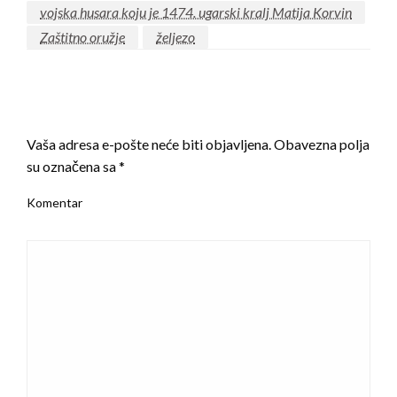
vojska husara koju je 1474. ugarski kralj Matija Korvin
Zaštitno oružje
željezo
LEAVE A RESPONSE
Vaša adresa e-pošte neće biti objavljena.
Obavezna polja
su označena sa
*
Komentar