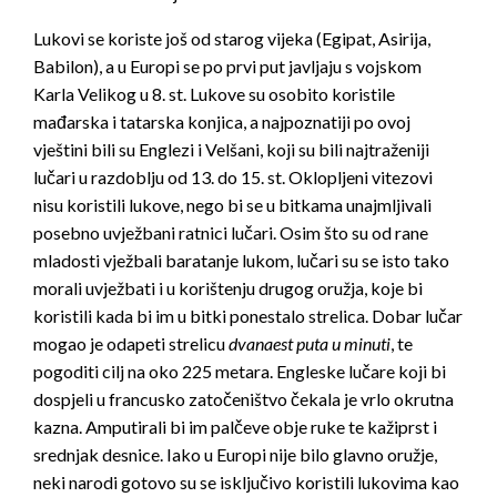
Lukovi se koriste još od starog vijeka (Egipat, Asirija,
Babilon), a u Europi se po prvi put javljaju s vojskom
Karla Velikog u 8. st. Lukove su osobito koristile
mađarska i tatarska konjica, a najpoznatiji po ovoj
vještini bili su Englezi i Velšani, koji su bili najtraženiji
lučari u razdoblju od 13. do 15. st. Oklopljeni vitezovi
nisu koristili lukove, nego bi se u bitkama unajmljivali
posebno uvježbani ratnici lučari. Osim što su od rane
mladosti vježbali baratanje lukom, lučari su se isto tako
morali uvježbati i u korištenju drugog oružja, koje bi
koristili kada bi im u bitki ponestalo strelica. Dobar lučar
mogao je odapeti strelicu
dvanaest puta u minuti
, te
pogoditi cilj na oko 225 metara. Engleske lučare koji bi
dospjeli u francusko zatočeništvo čekala je vrlo okrutna
kazna. Amputirali bi im palčeve obje ruke te kažiprst i
srednjak desnice. Iako u Europi nije bilo glavno oružje,
neki narodi gotovo su se isključivo koristili lukovima kao