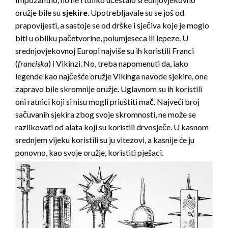
oružje bile su
sjekire
. Upotrebljavale su se još od
prapovijesti, a sastoje se od drške i sječiva koje je moglo
biti u obliku pačetvorine, polumjeseca ili lepeze. U
srednjovjekovnoj Europi najviše su ih koristili Franci
(
franciska
) i Vikinzi. No, treba napomenuti da, iako
legende kao najčešće oružje Vikinga navode sjekire, one
zapravo bile skromnije oružje. Uglavnom su ih koristili
oni ratnici koji si nisu mogli priuštiti mač. Najveći broj
sačuvanih sjekira zbog svoje skromnosti, ne može se
razlikovati od alata koji su koristili drvosječe. U kasnom
srednjem vijeku koristili su ju vitezovi, a kasnije će ju
ponovno, kao svoje oružje, koristiti pješaci.