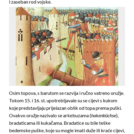
i zaseban rod vojske.
Osim topova, s barutom se razvija i ručno vatreno oružje.
Tokom 15. i 16. st. upotrebljavale su se cijevi s kukom
koje predstavljaju prijelazan oblik od topa prema puški.
Ovakvo oružje nazivalo se arkebuzama (
hakenbüchse
),
bradaticama ili kukačama. Bradatice su bile teške
bedemske puške, koje su mogle imati duže ili kraće cijevi,