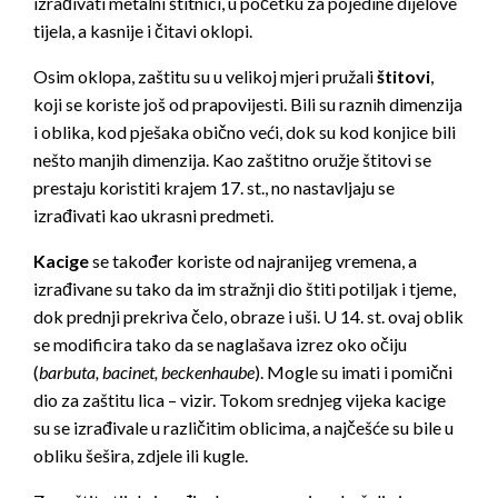
izrađivati metalni štitnici, u početku za pojedine dijelove
tijela, a kasnije i čitavi oklopi.
Osim oklopa, zaštitu su u velikoj mjeri pružali
štitovi
,
koji se koriste još od prapovijesti. Bili su raznih dimenzija
i oblika, kod pješaka obično veći, dok su kod konjice bili
nešto manjih dimenzija. Kao zaštitno oružje štitovi se
prestaju koristiti krajem 17. st., no nastavljaju se
izrađivati kao ukrasni predmeti.
Kacige
se također koriste od najranijeg vremena, a
izrađivane su tako da im stražnji dio štiti potiljak i tjeme,
dok prednji prekriva čelo, obraze i uši. U 14. st. ovaj oblik
se modificira tako da se naglašava izrez oko očiju
(
barbuta, bacinet, beckenhaube
). Mogle su imati i pomični
dio za zaštitu lica – vizir. Tokom srednjeg vijeka kacige
su se izrađivale u različitim oblicima, a najčešće su bile u
obliku šešira, zdjele ili kugle.