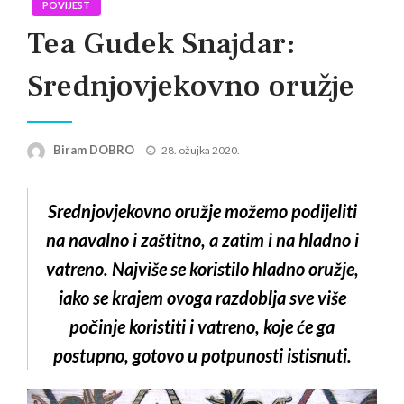
POVIJEST
Tea Gudek Snajdar:
Srednjovjekovno oružje
Posted
Biram DOBRO
28. ožujka 2020.
on
Srednjovjekovno oružje možemo podijeliti
na navalno i zaštitno, a zatim i na hladno i
vatreno. Najviše se koristilo hladno oružje,
iako se krajem ovoga razdoblja sve više
počinje koristiti i vatreno, koje će ga
postupno, gotovo u potpunosti istisnuti.