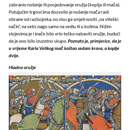
zabranio nošenje ili posjedovanje oružja (koplja ili mača).
Putujućim trgovcima dozvolio je nošenje mača radi
obrane od razbojnika, no nisu ga smjeli nositi „na viteški
način“, na sebi, nago samo na sedlu ili u kolima. Nižim
slojevima je i inače bilo vrlo teško nabaviti oružje, budući
da je ono bilo izuzetno skupo.
Poznato je, primjerice, da je
u vrijeme Karla Velikog mač koštao sedam krava, a koplje
dvije.
Hladno oružje