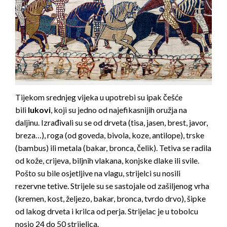
Tijekom srednjeg vijeka u upotrebi su ipak češće
bili
lukovi
, koji su jedno od najefikasnijih oružja na
daljinu. Izrađivali su se od drveta (tisa, jasen, brest, javor,
breza…), roga (od goveda, bivola, koze, antilope), trske
(bambus) ili metala (bakar, bronca, čelik). Tetiva se radila
od kože, crijeva, biljnih vlakana, konjske dlake ili svile.
Pošto su bile osjetljive na vlagu, strijelci su nosili
rezervne tetive. Strijele su se sastojale od zašiljenog vrha
(kremen, kost, željezo, bakar, bronca, tvrdo drvo), šipke
od lakog drveta i krilca od perja. Strijelac je u tobolcu
nosio 24 do 50 strijelica.