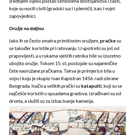
srednjem vijeku postali simbolima dostojanstva i časti,
koje su nosili civili (gradski suci i plemići), kao i vojni
zapovjednici.
Oružje na daljinu
Iako ih se često smatra primitivnim oružjem,
praćke
su
se također koristile pri ratovanju. U upotrebi su još od
prapovijesti, a u rukama vještih ratnika bile su izuzetno
ubojito oružje. Tokom 15. st. postojale su najamničke
čete naoružane pračkama. Takva je primjerice bila u
vojsci koju je skupio Ivan Kapistran 1456. radi obrane
Beograda. Inačica velikih prački su
katapulti
, koji su se
najčešće koristili u opsadama gradova. Izrađivani su od
drveta, a služili su za izbacivanje kamenja.