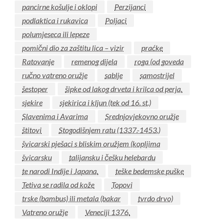
pancirne košulje i oklopi
Perzijanci
podlaktica i rukavica
Poljaci
polumjeseca ili lepeze
pomični dio za zaštitu lica – vizir
praćke
Ratovanje
remenog dijela
roga (od goveda
ručno vatreno oružje
sablje
samostrijel
šestoper
šipke od lakog drveta i krilca od perja.
sjekire
sjekirica i kljun (tek od 16. st.)
Slavenima i Avarima
Srednjovjekovno oružje
štitovi
Stogodišnjem ratu (1337.-1453.)
švicarski pješaci s bliskim oružjem (kopljima
švicarsku
talijansku i češku helebardu
te narodi Indije i Japana.
teške bedemske puške
Tetiva se radila od kože
Topovi
trske (bambus) ili metala (bakar
tvrdo drvo)
Vatreno oružje
Veneciji 1376.