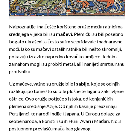
Najpoznatije i najčešće korišteno oružje među ratnicima
srednjega vijeka bili su
mačevi
. Plemićki su bili posebno
bogato ukrašeni, a često su im se pridavale i nadnaravne
moći. Iako su mačevi ostalih ratnika bili nešto skromniji,
pokazuju izrazito napredno kovačko umijeće. Jednim
zamahom mogli su probiti metal, ali i nanijeti smrtnu ranu
protivniku.
Uz mačeve, važno su oružje bile i
sablje
, koje se od njih
razlikuju po tome što su bile plošne te lagano zakrivljene
oštrice. Ovo oružje potječe s Istoka, od konjaničkih
plemena središnje Azije. Od njih ih kasnije preuzimaju
Perzijanci, te narodi Indije i Japana. U Europu dolaze za
seobe naroda, a koristili su ih Huni, Avari i Mađari. No, s
postupnom prevlašću mača kao glavnog