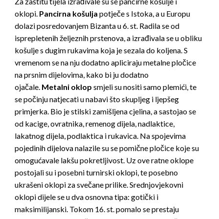
Za zaštitu tijela izrađivale su se pancirne košulje i
oklopi.
Pancirna košulja
potječe s Istoka, a u Europu
dolazi posredovanjem Bizanta u 6. st. Radila se od
isprepletenih željeznih prstenova, a izrađivala se u obliku
košulje s dugim rukavima koja je sezala do koljena. S
vremenom se na nju dodatno apliciraju metalne pločice
na prsnim dijelovima, kako bi ju dodatno
ojačale.
Metalni oklop
smjeli su nositi samo plemići, te
se počinju natjecati u nabavi što skupljeg i ljepšeg
primjerka. Bio je stilski zamišljena cjelina, a sastojao se
od kacige, ovratnika, remenog dijela, nadlaktice,
lakatnog dijela, podlaktica i rukavica. Na spojevima
pojedinih dijelova nalazile su se pomične pločice koje su
omogućavale lakšu pokretljivost. Uz ove ratne oklope
postojali su i posebni turnirski oklopi, te posebno
ukrašeni oklopi za svečane prilike. Srednjovjekovni
oklopi dijele se u dva osnovna tipa: gotički i
maksimilijanski. Tokom 16. st. pomalo se prestaju