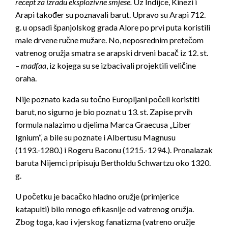
recept za izradu eksplozivne smjese.
Uz Indijce, Kinezi i
Arapi također su poznavali barut. Upravo su Arapi 712.
g. u opsadi španjolskog grada Alore po prvi puta koristili
male drvene ručne mužare. No, neposrednim pretečom
vatrenog oružja smatra se arapski drveni bacač iz 12. st.
–
madfaa
, iz kojega su se izbacivali projektili veličine
oraha.
Nije poznato kada su točno Europljani počeli koristiti
barut, no sigurno je bio poznat u 13. st. Zapise prvih
formula nalazimo u djelima Marca Graecusa „Liber
Ignium“, a bile su poznate i Albertusu Magnusu
(1193.-1280.) i Rogeru Baconu (1215.-1294.). Pronalazak
baruta Nijemci pripisuju Bertholdu Schwartzu oko 1320.
g.
U početku je bacačko hladno oružje (primjerice
katapulti) bilo mnogo efikasnije od vatrenog oružja.
Zbog toga, kao i vjerskog fanatizma (vatreno oružje