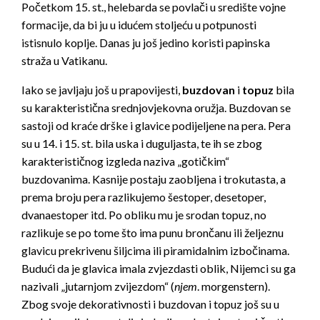
Početkom 15. st., helebarda se povlači u središte vojne
formacije, da bi ju u idućem stoljeću u potpunosti
istisnulo koplje. Danas ju još jedino koristi papinska
straža u Vatikanu.
Iako se javljaju još u prapovijesti,
buzdovan
i
topuz
bila
su karakteristična srednjovjekovna oružja. Buzdovan se
sastoji od kraće drške i glavice podijeljene na pera. Pera
su u 14. i 15. st. bila uska i duguljasta, te ih se zbog
karakterističnog izgleda naziva „gotičkim“
buzdovanima. Kasnije postaju zaobljena i trokutasta, a
prema broju pera razlikujemo šestoper, desetoper,
dvanaestoper itd. Po obliku mu je srodan topuz, no
razlikuje se po tome što ima punu brončanu ili željeznu
glavicu prekrivenu šiljcima ili piramidalnim izbočinama.
Budući da je glavica imala zvjezdasti oblik, Nijemci su ga
nazivali „jutarnjom zvijezdom“ (
njem
. morgenstern).
Zbog svoje dekorativnosti i buzdovan i topuz još su u