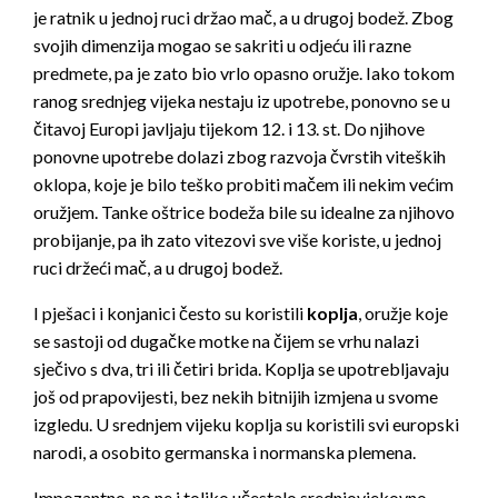
je ratnik u jednoj ruci držao mač, a u drugoj bodež. Zbog
svojih dimenzija mogao se sakriti u odjeću ili razne
predmete, pa je zato bio vrlo opasno oružje. Iako tokom
ranog srednjeg vijeka nestaju iz upotrebe, ponovno se u
čitavoj Europi javljaju tijekom 12. i 13. st. Do njihove
ponovne upotrebe dolazi zbog razvoja čvrstih viteških
oklopa, koje je bilo teško probiti mačem ili nekim većim
oružjem. Tanke oštrice bodeža bile su idealne za njihovo
probijanje, pa ih zato vitezovi sve više koriste, u jednoj
ruci držeći mač, a u drugoj bodež.
I pješaci i konjanici često su koristili
koplja
, oružje koje
se sastoji od dugačke motke na čijem se vrhu nalazi
sječivo s dva, tri ili četiri brida. Koplja se upotrebljavaju
još od prapovijesti, bez nekih bitnijih izmjena u svome
izgledu. U srednjem vijeku koplja su koristili svi europski
narodi, a osobito germanska i normanska plemena.
Impozantno, no ne i toliko učestalo srednjovjekovno