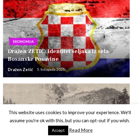
EKONOMIJA
Dražen ZETIĆ: Identitet seljaka iz sela
Bosanske Posavine
Dražen Zetić
5. listopada 2025.
This website uses cookies to improve your experience. We'll
assume you're ok with this, but you can opt-out if you wish.
POVIJEST
Read More
Accept
Ignacije Gavran: Sudbina vareških radnika