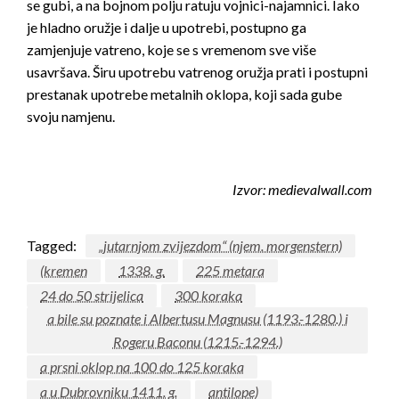
se gubi, a na bojnom polju ratuju vojnici-najamnici. Iako
je hladno oružje i dalje u upotrebi, postupno ga
zamjenjuje vatreno, koje se s vremenom sve više
usavršava. Širu upotrebu vatrenog oružja prati i postupni
prestanak upotrebe metalnih oklopa, koji sada gube
svoju namjenu.
Izvor: medievalwall.com
Tagged:
„jutarnjom zvijezdom“ (njem. morgenstern)
(kremen
1338. g.
225 metara
24 do 50 strijelica
300 koraka
a bile su poznate i Albertusu Magnusu (1193.-1280.) i
Rogeru Baconu (1215.-1294.)
a prsni oklop na 100 do 125 koraka
a u Dubrovniku 1411. g.
antilope)