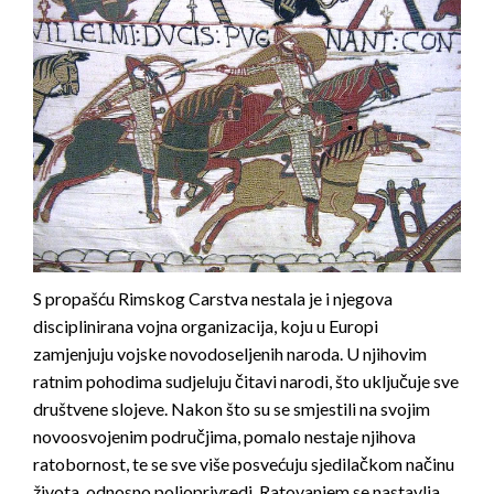
S propašću Rimskog Carstva nestala je i njegova
disciplinirana vojna organizacija, koju u Europi
zamjenjuju vojske novodoseljenih naroda. U njihovim
ratnim pohodima sudjeluju čitavi narodi, što uključuje sve
društvene slojeve. Nakon što su se smjestili na svojim
novoosvojenim područjima, pomalo nestaje njihova
ratobornost, te se sve više posvećuju sjedilačkom načinu
života, odnosno poljoprivredi. Ratovanjem se nastavlja