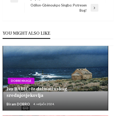
Previous
Odilon-Gbènoukpo Singbo: Potresen
Post
objava
Next
Bog!
Post
YOU MIGHT ALSO LIKE
DOBRE KNJIGE
Ivo BABIĆ: Iz dalmatinskog
srednjovjekovlja
Biram DOBRO
4. veljače 2024.