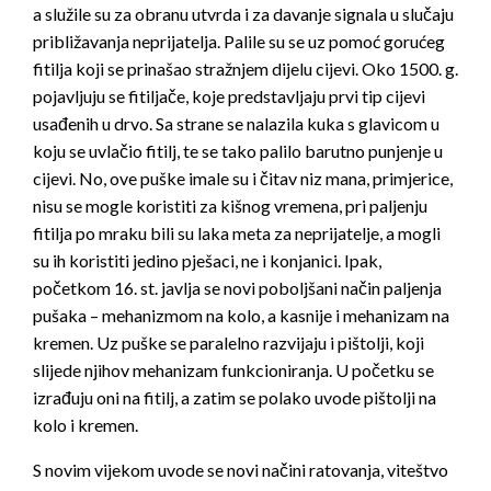
a služile su za obranu utvrda i za davanje signala u slučaju
približavanja neprijatelja. Palile su se uz pomoć gorućeg
fitilja koji se prinašao stražnjem dijelu cijevi. Oko 1500. g.
pojavljuju se fitiljače, koje predstavljaju prvi tip cijevi
usađenih u drvo. Sa strane se nalazila kuka s glavicom u
koju se uvlačio fitilj, te se tako palilo barutno punjenje u
cijevi. No, ove puške imale su i čitav niz mana, primjerice,
nisu se mogle koristiti za kišnog vremena, pri paljenju
fitilja po mraku bili su laka meta za neprijatelje, a mogli
su ih koristiti jedino pješaci, ne i konjanici. Ipak,
početkom 16. st. javlja se novi poboljšani način paljenja
pušaka – mehanizmom na kolo, a kasnije i mehanizam na
kremen. Uz puške se paralelno razvijaju i pištolji, koji
slijede njihov mehanizam funkcioniranja. U početku se
izrađuju oni na fitilj, a zatim se polako uvode pištolji na
kolo i kremen.
S novim vijekom uvode se novi načini ratovanja, viteštvo