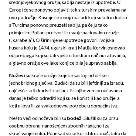
srednjovjekovnog oružja, sablja nestaje iz upotrebe. U
Europi će se ponovno pojaviti tek s turskim provalama na
ovo područje. Kasnije će mnogi narodi koji su bili u dodiru
s Turcima ponovno preuzeti sablju, pa će ju tako
primjerice Poljaci pretvoriti u svoje nacionalno oružje
(„karabela“). O širini njene upotrebe govori i vojska
husara koju je 1474. ugarski kralj Matija Korvin osnovao
od prebjega koji su bili vješti u turskom načinu ratovanja,
a glavno oružje ove lake konjice bila je upravo sablja.
Noževi
su kraće oružje, koje se sastoji od drške i
jednobridnog sječiva. Budući da su bili jeftiniji za izradu,
najčešće su ih koristili seljaci. Pri njihovom proučavanju
danas je teško odrediti koji su se koristili kao oružje, a
koji u lovu ili za svakodnevne potrebe u domaćinstvu.
Nešto veći od noževa bili su
bodeži
. Služili su za brzu
osobnu obranu, nanošenjem ubodnih rana, no i za
skraćivanje muka. Ponekad su se koristili uz mač, tako da