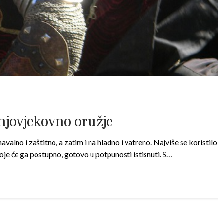
njovjekovno oružje
valno i zaštitno, a zatim i na hladno i vatreno. Najviše se koristil
 koje će ga postupno, gotovo u potpunosti istisnuti. S…