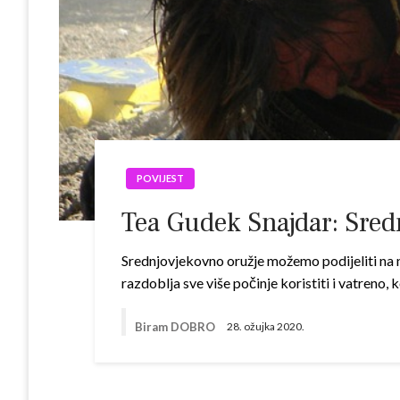
POVIJEST
Tea Gudek Snajdar: Sred
Srednjovjekovno oružje možemo podijeliti na na
razdoblja sve više počinje koristiti i vatreno,
Biram DOBRO
28. ožujka 2020.