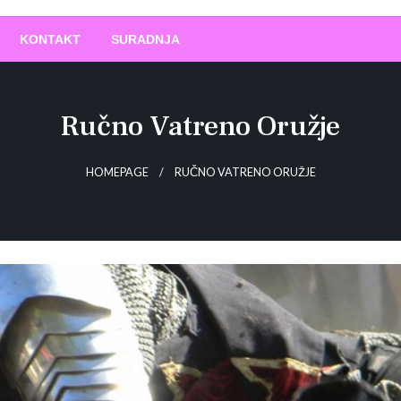
O
!
KONTAKT
SURADNJA
Ručno Vatreno Oružje
HOMEPAGE
RUČNO VATRENO ORUŽJE