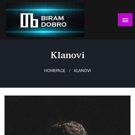
Skip
to
content
… jer BUDUĆNOST nema drugo IME!
Biram DOBRO
Klanovi
HOMEPAGE
KLANOVI