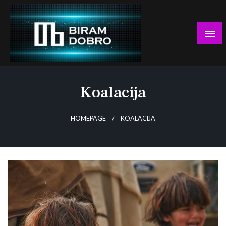
Skip
to
content
… jer BUDUĆNOST nema drugo IME!
Biram DOBRO
Koalacija
HOMEPAGE
KOALACIJA