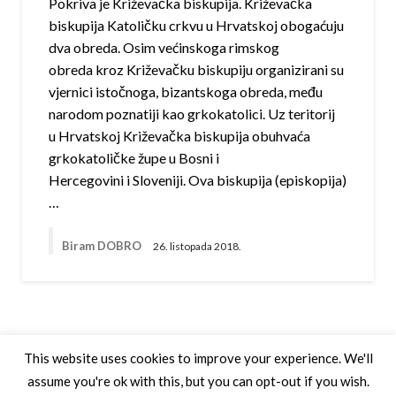
Pokriva je Križevačka biskupija. Križevačka
biskupija Katoličku crkvu u Hrvatskoj obogaćuju
dva obreda. Osim većinskoga rimskog
obreda kroz Križevačku biskupiju organizirani su
vjernici istočnoga, bizantskoga obreda, među
narodom poznatiji kao grkokatolici. Uz teritorij
u Hrvatskoj Križevačka biskupija obuhvaća
grkokatoličke župe u Bosni i
Hercegovini i Sloveniji. Ova biskupija (episkopija)
…
Biram DOBRO
26. listopada 2018.
This website uses cookies to improve your experience. We'll
assume you're ok with this, but you can opt-out if you wish.