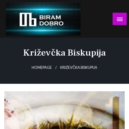
Skip
to
content
… jer BUDUĆNOST nema drugo IME!
Biram DOBRO
Križevčka Biskupija
HOMEPAGE
KRIŽEVČKA BISKUPIJA