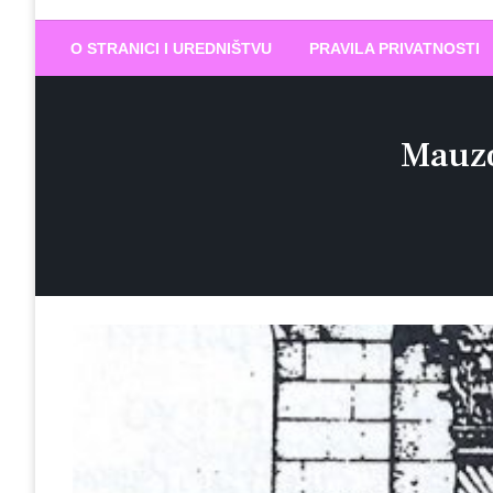
Biram DOBR
… jer BUDUĆNOST nema drugo IME
O STRANICI I UREDNIŠTVU
PRAVILA PRIVATNOSTI
Mauzo