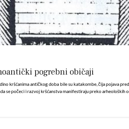
noantički pogrebni običaji
no krš­ćanima antičkog doba bile su katakombe, čija pojava predst
da se počeci i razvoj krš­ćanstva manifestiraju preko arheoloških 