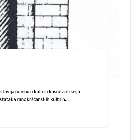
avlja novinu u kulturi kasne antike, a
ostataka ranokrš­ćanskih kultnih…