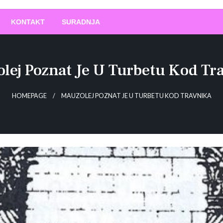
O
!
KONTAKT
SURADNJA
lej Poznat Je U Turbetu Kod Tr
HOMEPAGE
MAUZOLEJ POZNAT JE U TURBETU KOD TRAVNIKA