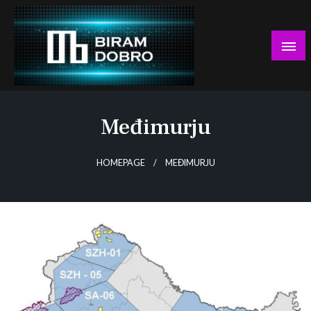
Skip
to
content
… jer BUDUĆNOST nema drugo IME!
Biram DOBRO
Međimurju
HOMEPAGE
MEĐIMURJU