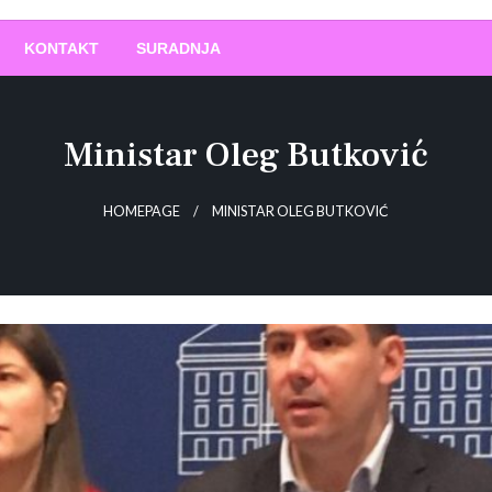
O
!
KONTAKT
SURADNJA
Ministar Oleg Butković
HOMEPAGE
MINISTAR OLEG BUTKOVIĆ