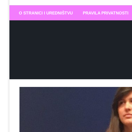
Biram DOBR
… jer BUDUĆNOST nema drugo IME
O STRANICI I UREDNIŠTVU
PRAVILA PRIVATNOSTI