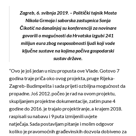
Zagreb, 6. svibnja 2019. – Politički tajnik Mosta
Nikola Grmoja i saborska zastupnica Sonja
Čikotić na današnjoj su konferenciji za novinare
govorili o mogućnosti da Hrvatska izgubi 241
milijun eura zbog nesposobnosti ljudi koji vode
ključne sustave na kojima počiva gospodarski
sustav države.
“Ovo je još jedan u nizu propusta ove Vlade. Gotovo 7
godina traje priča oko ovog projekta, pruge Rijeka-
Zagreb-Budimpešta i sada prijeti ozbiljna mogućnost da
propadne. Još 2012. počeo je rad na ovom projektu,
skupljanjem projektne dokumentacije, zatim pune 4
godine do 2016. je trajalo projektiranje, a krajem 2018.
raspisali su nabavu i 9 puta izmijenili uvjete
natječaja. Sada postavljam pitanje i molim odgovor
koliko je pravomoćnih građevinskih dozvola dobiveno za