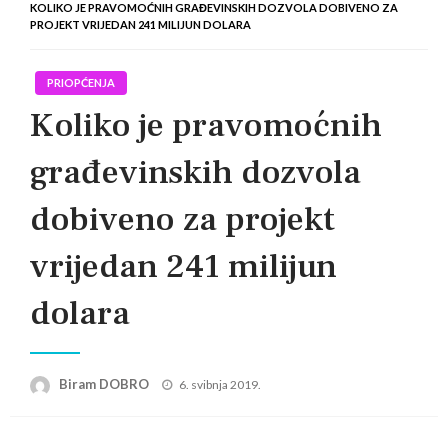
KOLIKO JE PRAVOMOĆNIH GRAĐEVINSKIH DOZVOLA DOBIVENO ZA
PROJEKT VRIJEDAN 241 MILIJUN DOLARA
PRIOPĆENJA
Koliko je pravomoćnih
građevinskih dozvola
dobiveno za projekt
vrijedan 241 milijun
dolara
Posted
Biram DOBRO
6. svibnja 2019.
on