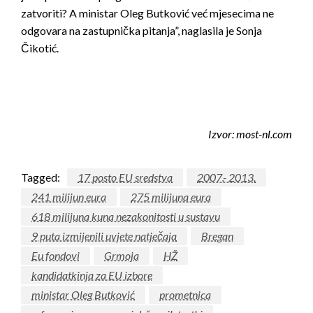
zatvoriti? A ministar Oleg Butković već mjesecima ne
odgovara na zastupnička pitanja”, naglasila je Sonja
Čikotić.
Izvor: most-nl.com
Tagged:
17 posto EU sredstva
2007.- 2013.
241 milijun eura
275 milijuna eura
618 milijuna kuna nezakonitosti u sustavu
9 puta izmijenili uvjete natječaja
Bregan
Eu fondovi
Grmoja
HŽ
kandidatkinja za EU izbore
ministar Oleg Butković
prometnica