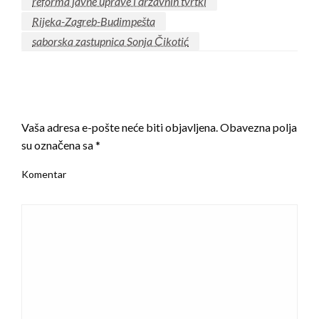
reforma javne uprave i državnih tvrtki
Rijeka-Zagreb-Budimpešta
saborska zastupnica Sonja Čikotić
LEAVE A RESPONSE
Vaša adresa e-pošte neće biti objavljena.
Obavezna polja
su označena sa
*
Komentar