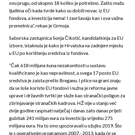
ovu prugu, od ukupno 18 koliko je potrebno. Zašto mažu
ljudima oči kada tvrde kako su dobili novac iz EU
fondova, a investicija nema! I završavaju kao i ova važna
prometnica”, rekao je Grmoja.
Saborska zastupnica Sonja Čikotić, kandidatkinja za EU
izbore, istaknula je kako je Hrvatska na zadnjem mjestu
u EU po korištenju sredstva iz fondova.
“Čak 618 milijuna kuna nezakonitosti u sustavu
kvalificirano je kao nepravilnost, a svega 17 posto EU
sredstva je zaista prešlo Breganu. I ptice na grani znaju
da se loše koriste EU fondovi i nužna je reforma javne
uprave i državnih tvrtki jer služe kao stranački poligon za
zbrinjavanje stranačkih kadrova. HŽ nije u stanju već
dvije godine raspisati natječaj i danas zato danas prijeti
gubitak 241 milijun eura za investiciju vrijednu 275
milijuna eura. Na to smo upozoravali u ožujku 2019. Što
je s operativnim programom 2007.- 2013. kada će se