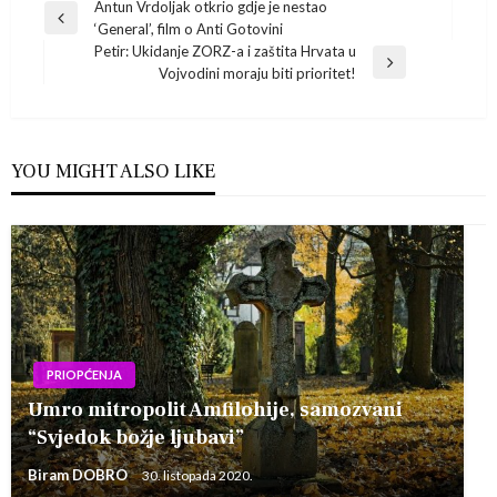
Navigacija
Antun Vrdoljak otkrio gdje je nestao
Previous
‘General’, film o Anti Gotovini
Post
objava
Petir: Ukidanje ZORZ-a i zaštita Hrvata u
Next
Vojvodini moraju biti prioritet!
Post
YOU MIGHT ALSO LIKE
PRIOPĆENJA
Umro mitropolit Amfilohije, samozvani
“Svjedok božje ljubavi”
Biram DOBRO
30. listopada 2020.