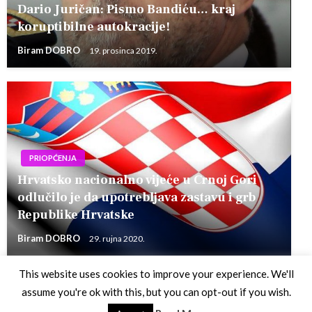
Dario Juričan: Pismo Bandiću… kraj
koruptibilne autokracije!
Biram DOBRO
19. prosinca 2019.
PRIOPĆENJA
Hrvatsko nacionalno vijeće u Crnoj Gori
odlučilo je da upotrebljava zastavu i grb
Republike Hrvatske
Biram DOBRO
29. rujna 2020.
This website uses cookies to improve your experience. We'll
assume you're ok with this, but you can opt-out if you wish.