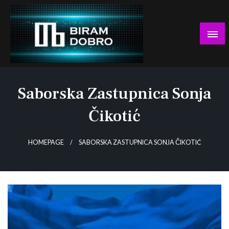
Skip
to
content
… jer BUDUĆNOST nema drugo IME!
Biram DOBRO
Saborska Zastupnica Sonja
Čikotić
HOMEPAGE
SABORSKA ZASTUPNICA SONJA ČIKOTIĆ