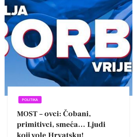
POLITIKA
MOST – ovci: Čobani,
primitivci, smeća… Ljudi
koji vole Hrvatsku!