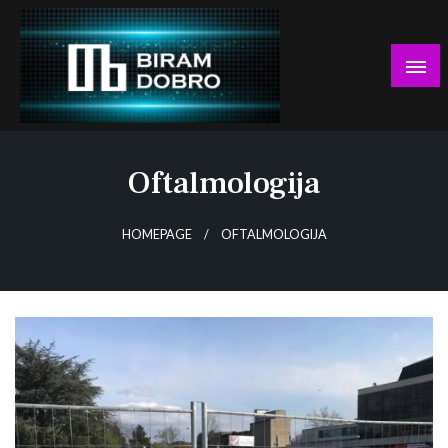
Skip
to
content
… jer BUDUĆNOST nema drugo IME!
Biram DOBRO
Oftalmologija
HOMEPAGE
OFTALMOLOGIJA