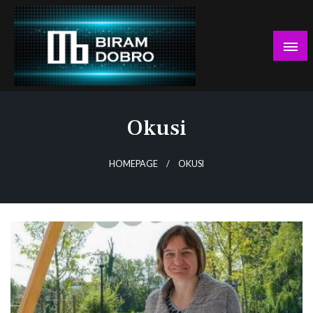
Skip
to
content
… jer BUDUĆNOST nema drugo IME!
Biram DOBRO
Okusi
HOMEPAGE
OKUSI