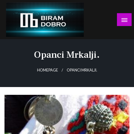
Skip
to
content
… jer BUDUĆNOST nema drugo IME!
Biram DOBRO
Opanci Mrkalji.
HOMEPAGE
OPANCI MRKALJI.