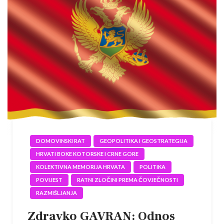
DOMOVINSKI RAT
GEOPOLITIKA I GEOSTRATEGIJA
HRVATI BOKE KOTORSKE I CRNE GORE
KOLEKTIVNA MEMORIJA HRVATA
POLITIKA
POVIJEST
RATNI ZLOČINI PREMA ČOVJEČNOSTI
RAZMIŠLJANJA
Zdravko GAVRAN: Odnos