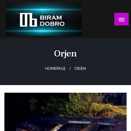
Skip
to
content
… jer BUDUĆNOST nema drugo IME!
Biram DOBRO
Orjen
HOMEPAGE
ORJEN