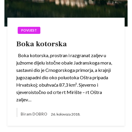
POVIJEST
Boka kotorska
Boka kotorska, prostran i razgranat zaljev u
južnome dijelu istočne obale Jadranskoga mora,
sastavni dio je Crnogorskoga primorja, a krajnji
jugozapadni dio oko poluotoka Oštra pripada
Hrvatskoj; obuhvaća 87,3 km². Sjeverno i
sjeveroistočno od crte rt Mirište – rt Oštra
zaljev…
Biram DOBRO
26. kolovoza 2018.