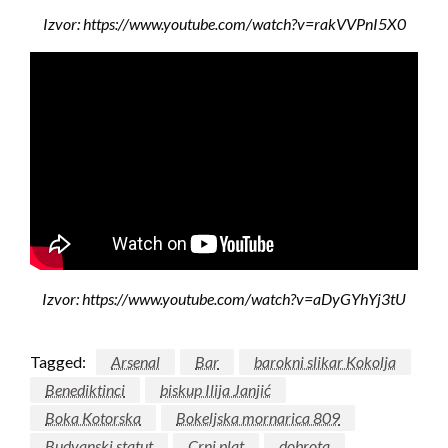
Izvor: https://www.youtube.com/watch?v=rakVVPnI5X0
Izvor: https://www.youtube.com/watch?v=aDyGYhYj3tU
Tagged:
Arsenal
Bar
barokni slikar Kokolja
Benediktinci
biskup Ilija Janjić
Boka Kotorska
Bokeljska mornarica 809
Budvanski statut
Crni plat
dobrota