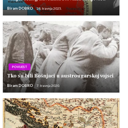
Biram DOBRO
28. travnja 2025.
POVIJEST
Tko su bili Bošnjaci u austrougarskoj vojsci
Biram DOBRO
7. travnja 2020.