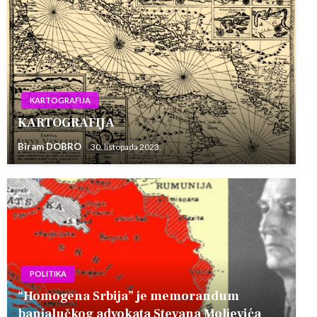
KARTOGRAFIJA
KARTOGRAFIJA
Biram DOBRO
30. listopada 2023.
POLITIKA
“Homogena Srbija” je memorandum
banjalučkog advokata Stevana Moljevića