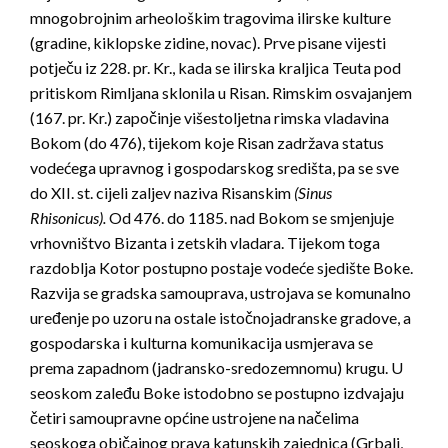
mnogobrojnim arheološkim tragovima ilirske kulture
(gradine, kiklopske zidine, novac). Prve pisane vijesti
potječu iz 228. pr. Kr., kada se ilirska kraljica Teuta pod
pritiskom Rimljana sklonila u Risan. Rimskim osvajanjem
(167. pr. Kr.) započinje višestoljetna rimska vladavina
Bokom (do 476), tijekom koje Risan zadržava status
vodećega upravnog i gospodarskog središta, pa se sve
do XII. st. cijeli zaljev naziva Risanskim
(Sinus
Rhisonicus).
Od 476. do 1185. nad Bokom se smjenjuje
vrhovništvo Bizanta i zetskih vladara. Tijekom toga
razdoblja Kotor postupno postaje vodeće sjedište Boke.
Razvija se gradska samouprava, ustrojava se komunalno
uređenje po uzoru na ostale istočnojadranske gradove, a
gospodarska i kulturna komunikacija usmjerava se
prema zapadnom (jadransko-sredozemnomu) krugu. U
seoskom zaleđu Boke istodobno se postupno izdvajaju
četiri samoupravne općine ustrojene na načelima
seoskoga običajnog prava katunskih zajednica (Grbalj,