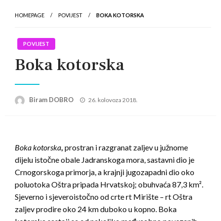
HOMEPAGE
POVIJEST
BOKA KOTORSKA
POVIJEST
Boka kotorska
Posted
Biram DOBRO
26. kolovoza 2018.
on
Boka kotorska
,
prostran i razgranat zaljev u južnome
dijelu istočne obale Jadranskoga mora, sastavni dio je
Crnogorskoga primorja, a krajnji jugozapadni dio oko
poluotoka Oštra pripada Hrvatskoj; obuhvaća 87,3 km².
Sjeverno i sjeveroistočno od crte rt Mirište – rt Oštra
zaljev prodire oko 24 km duboko u kopno. Boka