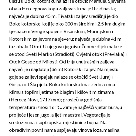
ulazu u Boku kotorsku nalazi se otočić Mamula. Sjeverna
obala Hercegnovskoga zaljeva strma je i hridinasta;
najveća je dubina 45 m. Tivatski zaljev središnji je dio
Boke kotorske, koji je oko 300 m širokim i 2,5 km dugim
tjesnacem Verige spojen s Risanskim, Morinjskim i
Kotorskim zaljevom na sjeveru; najveća je dubina 41 m
(uz obalu 10 m). U njegovu jugoistočnome dijelu nalaze
se otoci Sveti Marko (Stradioti), Cvjetni otok (Prevlaka) i
Otok Gospe od Milosti. Od triju unutrašnjih zaljeva
najveći je i najdublji (36 m) Kotorski zaljev. Na mjestu
gdje se zaljevi spajaju nalaze se otočići Sveti Juraj i
Gospa od Škrpjela. Boka kotorska ima sredozemnu
klimu s toplim ljetima te blagim i kišovitim zimama
(Herceg Novi, 1717 mm); prosječna godišnja
temperatura iznosi 16 °C. Zimi je najčešći vjetar bura, u
proljeće i jesen jugo, a ljeti maestral. Vegetacija je
sredozemna i suptropska, mjestimice bujna. Na
obradivim površinama uspijevaju vinova loza, maslina,