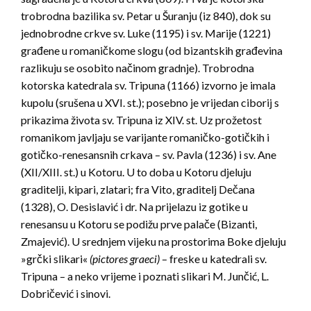
trobrodna bazilika sv. Petar u Šuranju (iz 840), dok su
jednobrodne crkve sv. Luke (1195) i sv. Marije (1221)
građene u romaničkome slogu (od bizantskih građevina
razlikuju se osobito načinom gradnje). Trobrodna
kotorska katedrala sv. Tripuna (1166) izvorno je imala
kupolu (srušena u XVI. st.); posebno je vrijedan ciborij s
prikazima života sv. Tripuna iz XIV. st. Uz prožetost
romanikom javljaju se varijante romaničko-gotičkih i
gotičko-renesansnih crkava – sv. Pavla (1236) i sv. Ane
(XII/XIII. st.) u Kotoru. U to doba u Kotoru djeluju
graditelji, kipari, zlatari; fra Vito, graditelj Dečana
(1328), O. Desislavić i dr. Na prijelazu iz gotike u
renesansu u Kotoru se podižu prve palače (Bizanti,
Zmajević). U srednjem vijeku na prostorima Boke djeluju
»grčki slikari«
(pictores graeci)
– freske u katedrali sv.
Tripuna – a neko vrijeme i poznati slikari M. Junčić, L.
Dobričević i sinovi.