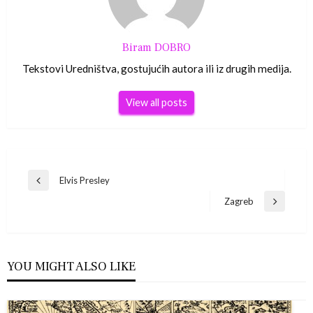
Biram DOBRO
Tekstovi Uredništva, gostujućih autora ili iz drugih medija.
View all posts
Navigacija
Elvis Presley
Previous
Post
Zagreb
objava
Next
Post
YOU MIGHT ALSO LIKE