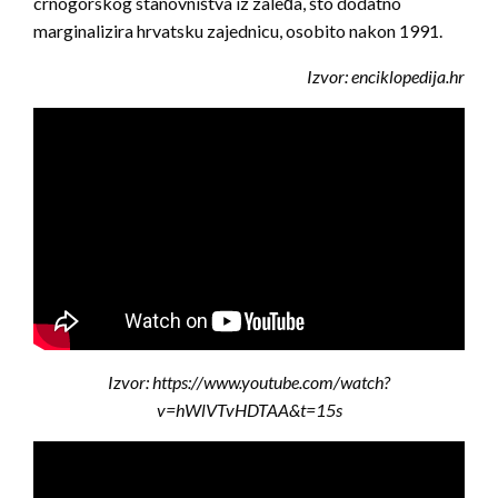
crnogorskog stanovništva iz zaleđa, što dodatno
marginalizira hrvatsku zajednicu, osobito nakon 1991.
Izvor: enciklopedija.hr
Izvor:
https://www.youtube.com/watch?
v=hWlVTvHDTAA&t=15s