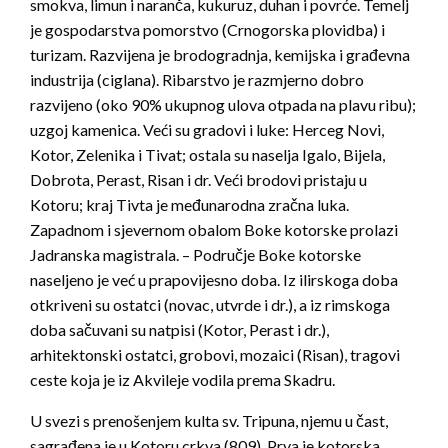
smokva, limun i naranča, kukuruz, duhan i povrće. Temelj
je gospodarstva pomorstvo (Crnogorska plovidba) i
turizam. Razvijena je brodogradnja, kemijska i građevna
industrija (ciglana). Ribarstvo je razmjerno dobro
razvijeno (oko 90% ukupnog ulova otpada na plavu ribu);
uzgoj kamenica. Veći su gradovi i luke: Herceg Novi,
Kotor, Zelenika i Tivat; ostala su naselja Igalo, Bijela,
Dobrota, Perast, Risan i dr. Veći brodovi pristaju u
Kotoru; kraj Tivta je međunarodna zračna luka.
Zapadnom i sjevernom obalom Boke kotorske prolazi
Jadranska magistrala. – Područje Boke kotorske
naseljeno je već u prapovijesno doba. Iz ilirskoga doba
otkriveni su ostatci (novac, utvrde i dr.), a iz rimskoga
doba sačuvani su natpisi (Kotor, Perast i dr.),
arhitektonski ostatci, grobovi, mozaici (Risan), tragovi
ceste koja je iz Akvileje vodila prema Skadru.
U svezi s prenošenjem kulta sv. Tripuna, njemu u čast,
sagrađena je u Kotoru crkva (809). Prva je kotorska