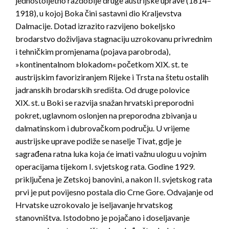
jednostoljetno razdoblje druge austrijske uprave (1814–
1918), u kojoj Boka čini sastavni dio Kraljevstva
Dalmacije. Dotad izrazito razvijeno bokeljsko
brodarstvo doživljava stagnaciju uzrokovanu privrednim
i tehničkim promjenama (pojava parobroda),
»kontinentalnom blokadom« početkom XIX. st. te
austrijskim favoriziranjem Rijeke i Trsta na štetu ostalih
jadranskih brodarskih središta. Od druge polovice
XIX. st. u Boki se razvija snažan hrvatski preporodni
pokret, uglavnom oslonjen na preporodna zbivanja u
dalmatinskom i dubrovačkom području. U vrijeme
austrijske uprave podiže se naselje Tivat, gdje je
sagrađena ratna luka koja će imati važnu ulogu u vojnim
operacijama tijekom I. svjetskog rata. Godine 1929.
priključena je Zetskoj banovini, a nakon II. svjetskog rata
prvi je put povijesno postala dio Crne Gore. Odvajanje od
Hrvatske uzrokovalo je iseljavanje hrvatskog
stanovništva. Istodobno je pojačano i doseljavanje