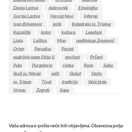
Donja Lastva
dubrovnik
Etnologija
Gornja Lastva
Herceg Novi
Inferno
Ivan Brkanovic
jezik
Katedrala sv. Tripina
Kazalište
kotor
kultura
Lepetani
Ljuta
Luštica
Muo
nadbiskup Zmajević
Orjen
Paradiso
Perast
podrijelo pape Sikta V.
povijest
Prčanj
Pula
Purgatorio
rijeka
Rose
Saba
školj sv. Nikole
split
Statut
Stoliv
sv. Tripun
Tivat
tradicija
Veće brdo
Vrmac
Zagreb
župa
LEAVE A RESPONSE
Vaša adresa e-pošte neće biti objavljena.
Obavezna polja