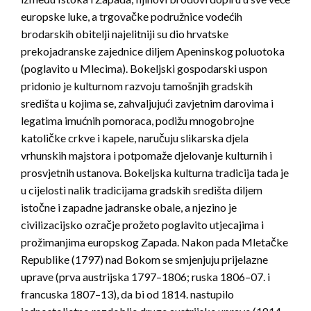
europske luke, a trgovačke podružnice vodećih
brodarskih obitelji najelitniji su dio hrvatske
prekojadranske zajednice diljem Apeninskog poluotoka
(poglavito u Mlecima). Bokeljski gospodarski uspon
pridonio je kulturnom razvoju tamošnjih gradskih
središta u kojima se, zahvaljujući zavjetnim darovima i
legatima imućnih pomoraca, podižu mnogobrojne
katoličke crkve i kapele, naručuju slikarska djela
vrhunskih majstora i potpomaže djelovanje kulturnih i
prosvjetnih ustanova. Bokeljska kulturna tradicija tada je
u cijelosti nalik tradicijama gradskih središta diljem
istočne i zapadne jadranske obale, a njezino je
civilizacijsko ozračje prožeto poglavito utjecajima i
prožimanjima europskog Zapada. Nakon pada Mletačke
Republike (1797) nad Bokom se smjenjuju prijelazne
uprave (prva austrijska 1797–1806; ruska 1806–07. i
francuska 1807–13), da bi od 1814. nastupilo