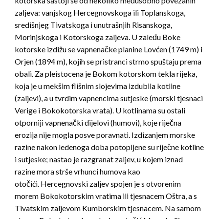
kotorska sastoji se od nekoliko međusobno povezanih
zaljeva: vanjskog Hercegnovskoga ili Toplanskoga,
središnjeg Tivatskoga i unutrašnjih Risanskoga,
Morinjskoga i Kotorskoga zaljeva. U zaleđu Boke
kotorske izdižu se vapnenačke planine Lovćen (1749 m) i
Orjen (1894 m), kojih se pristranci strmo spuštaju prema
obali. Za pleistocena je Bokom kotorskom tekla rijeka,
koja je u mekšim flišnim slojevima izdubila kotline
(zaljevi), a u tvrdim vapnencima sutjeske (morski tjesnaci
Verige i Bokokotorska vrata). U kotlinama su ostali
otporniji vapnenački dijelovi (humovi), koje riječna
erozija nije mogla posve poravnati. Izdizanjem morske
razine nakon ledenoga doba potopljene su riječne kotline
i sutjeske; nastao je razgranat zaljev, u kojem iznad
razine mora strše vrhunci humova kao
otočići. Hercegnovski zaljev spojen je s otvorenim
morem Bokokotorskim vratima ili tjesnacem Oštra, a s
Tivatskim zaljevom Kumborskim tjesnacem. Na samom