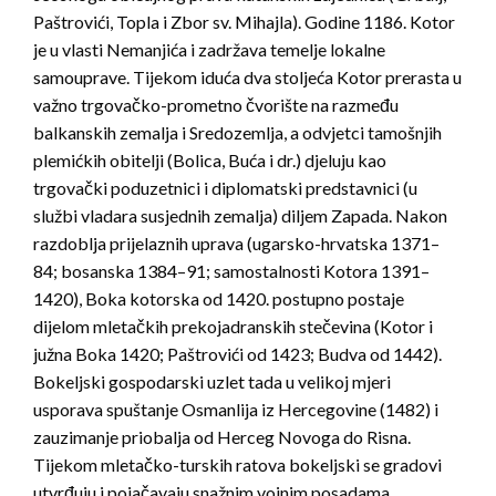
Paštrovići, Topla i Zbor sv. Mihajla). Godine 1186. Kotor
je u vlasti Nemanjića i zadržava temelje lokalne
samouprave. Tijekom iduća dva stoljeća Kotor prerasta u
važno trgovačko-prometno čvorište na razmeđu
balkanskih zemalja i Sredozemlja, a odvjetci tamošnjih
plemićkih obitelji (Bolica, Buća i dr.) djeluju kao
trgovački poduzetnici i diplomatski predstavnici (u
službi vladara susjednih zemalja) diljem Zapada. Nakon
razdoblja prijelaznih uprava (ugarsko-hrvatska 1371–
84; bosanska 1384–91; samostalnosti Kotora 1391–
1420), Boka kotorska od 1420. postupno postaje
dijelom mletačkih prekojadranskih stečevina (Kotor i
južna Boka 1420; Paštrovići od 1423; Budva od 1442).
Bokeljski gospodarski uzlet tada u velikoj mjeri
usporava spuštanje Osmanlija iz Hercegovine (1482) i
zauzimanje priobalja od Herceg Novoga do Risna.
Tijekom mletačko-turskih ratova bokeljski se gradovi
utvrđuju i pojačavaju snažnim vojnim posadama,