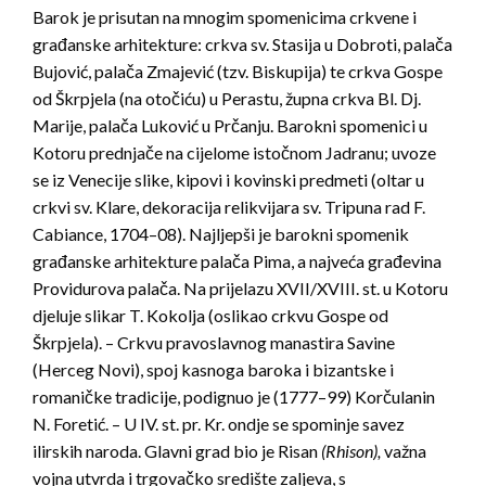
Barok je prisutan na mnogim spomenicima crkvene i
građanske arhitekture: crkva sv. Stasija u Dobroti, palača
Bujović, palača Zmajević (tzv. Biskupija) te crkva Gospe
od Škrpjela (na otočiću) u Perastu, župna crkva Bl. Dj.
Marije, palača Luković u Prčanju. Barokni spomenici u
Kotoru prednjače na cijelome istočnom Jadranu; uvoze
se iz Venecije slike, kipovi i kovinski predmeti (oltar u
crkvi sv. Klare, dekoracija relikvijara sv. Tripuna rad F.
Cabiance, 1704–08). Najljepši je barokni spomenik
građanske arhitekture palača Pima, a najveća građevina
Providurova palača. Na prijelazu XVII/XVIII. st. u Kotoru
djeluje slikar T. Kokolja (oslikao crkvu Gospe od
Škrpjela). – Crkvu pravoslavnog manastira Savine
(Herceg Novi), spoj kasnoga baroka i bizantske i
romaničke tradicije, podignuo je (1777–99) Korčulanin
N. Foretić. – U IV. st. pr. Kr. ondje se spominje savez
ilirskih naroda. Glavni grad bio je Risan
(Rhison),
važna
vojna utvrda i trgovačko središte zaljeva, s