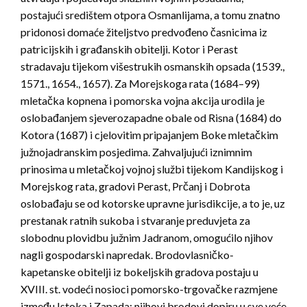
postajući središtem otpora Osmanlijama, a tomu znatno
pridonosi domaće žiteljstvo predvođeno časnicima iz
patricijskih i građanskih obitelji. Kotor i Perast
stradavaju tijekom višestrukih osmanskih opsada (1539.,
1571., 1654., 1657). Za Morejskoga rata (1684–99)
mletačka kopnena i pomorska vojna akcija urodila je
oslobađanjem sjeverozapadne obale od Risna (1684) do
Kotora (1687) i cjelovitim pripajanjem Boke mletačkim
južnojadranskim posjedima. Zahvaljujući iznimnim
prinosima u mletačkoj vojnoj službi tijekom Kandijskog i
Morejskog rata, gradovi Perast, Prčanj i Dobrota
oslobađaju se od kotorske upravne jurisdikcije, a to je, uz
prestanak ratnih sukoba i stvaranje preduvjeta za
slobodnu plovidbu južnim Jadranom, omogućilo njihov
nagli gospodarski napredak. Brodovlasničko-
kapetanske obitelji iz bokeljskih gradova postaju u
XVIII. st. vodeći nosioci pomorsko-trgovačke razmjene
između Istoka i Zapada; njihovi brodovi dopiru u sve veće