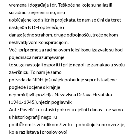
vremena i događaja i dr. Teškoće na koje su nailazili
suradnici, uvjereni smo, nisu
uobičajene kod sličnih projekata, te nam se čini da teret
naslijeđa NDH opterećuje i
danas: jedne strahom, druge odbojnošću, treće nekom
neshvatljivom konspiracijom.
Već i pripreme za rad na ovom leksikonu izazvale su kod
pojedinaca nerazumjevanje
te su ga nastojali osporiti i prije negoli je zamakao u svoju
završnicu. To nam je samo
potvrda da NDH još uvijek pobuđuje suprotstavljene
poglede i ocjene s krajnje
nepomirljivih pozicija. Nezavisna Država Hrvatska
(1941.-1945.), njezin poglavnik
Ante Pavelić, te ustaški pokret u cjelini i danas – ne samo
u historiografiji nego i u
političkom i svekolikom životu – pobuđuju kontroverzije,
koje razlistava i proslov ovoj