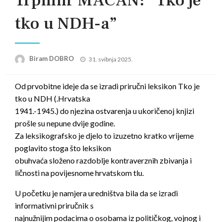
Trpimir MACAN: “Tko je
tko u NDH-a”
Posted
Biram DOBRO
31. svibnja 2025.
on
Od prvobitne ideje da se izradi priručni leksikon Tko je
tko u NDH (.Hrvatska
1941.-1945.) do njezina ostvarenja u ukoričenoj knjizi
prošle su nepune dvije godine.
Za leksikografsko je djelo to izuzetno kratko vrijeme
poglavito stoga što leksikon
obuhvaća složeno razdoblje kontraverznih zbivanja i
ličnosti na povijesnome hrvatskom tlu.
U početku je namjera uredništva bila da se izradi
informativni priručnik s
najnužnijim podacima o osobama iz političkog, vojnog i