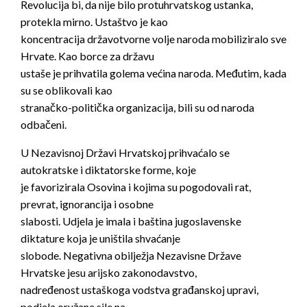
Revolucija bi, da nije bilo protuhrvatskog ustanka,
protekla mirno. Ustaštvo je kao
koncentracija državotvorne volje naroda mobiliziralo sve
Hrvate. Kao borce za državu
ustaše je prihvatila golema većina naroda. Međutim, kada
su se oblikovali kao
stranačko-politička organizacija, bili su od naroda
odbačeni.
U Nezavisnoj Državi Hrvatskoj prihvaćalo se
autokratske i diktatorske forme, koje
je favorizirala Osovina i kojima su pogodovali rat,
prevrat, ignorancija i osobne
slabosti. Udjela je imala i baština jugoslavenske
diktature koja je uništila shvaćanje
slobode. Negativna obilježja Nezavisne Države
Hrvatske jesu arijsko zakonodavstvo,
nadređenost ustaškoga vodstva građanskoj upravi,
podjela oružane sile na