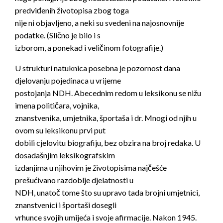
predviđenih životopisa zbog toga
nije ni objavljeno, a neki su svedeni na najosnovnije
podatke. (Slično je bilo i s
izborom, a ponekad i veličinom fotografije.)
U strukturi natuknica posebna je pozornost dana
djelovanju pojedinaca u vrijeme
postojanja NDH. Abecednim redom u leksikonu se nižu
imena političara, vojnika,
znanstvenika, umjetnika, športaša i dr. Mnogi od njih u
ovom su leksikonu prvi put
dobili cjelovitu biografiju, bez obzira na broj redaka. U
dosadašnjim leksikografskim
izdanjima u njihovim je životopisima najčešće
prešućivano razdoblje djelatnosti u
NDH, unatoč tome što su upravo tada brojni umjetnici,
znanstvenici i športaši dosegli
vrhunce svojih umijeća i svoje afirmacije. Nakon 1945.