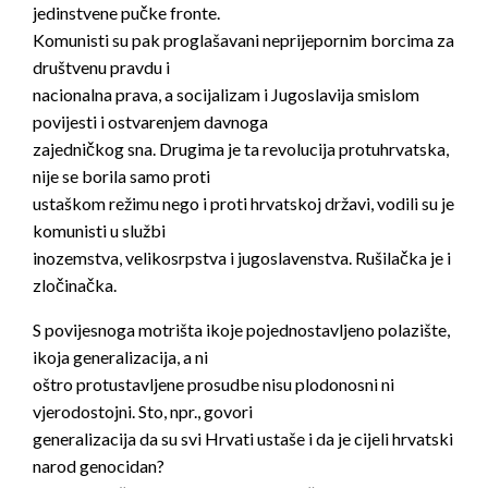
jedinstvene pučke fronte.
Komunisti su pak proglašavani neprijepornim borcima za
društvenu pravdu i
nacionalna prava, a socijalizam i Jugoslavija smislom
povijesti i ostvarenjem davnoga
zajedničkog sna. Drugima je ta revolucija protuhrvatska,
nije se borila samo proti
ustaškom režimu nego i proti hrvatskoj državi, vodili su je
komunisti u službi
inozemstva, velikosrpstva i jugoslavenstva. Rušilačka je i
zločinačka.
S povijesnoga motrišta ikoje pojednostavljeno polazište,
ikoja generalizacija, a ni
oštro protustavljene prosudbe nisu plodonosni ni
vjerodostojni. Sto, npr., govori
generalizacija da su svi Hrvati ustaše i da je cijeli hrvatski
narod genocidan?