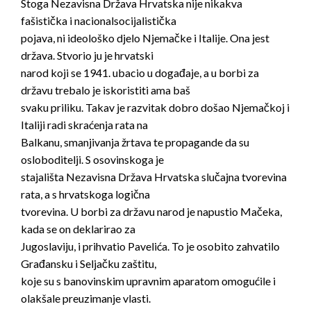
Stoga Nezavisna Država Hrvatska nije nikakva
fašistička i nacionalsocijalistička
pojava, ni ideološko djelo Njemačke i Italije. Ona jest
država. Stvorio ju je hrvatski
narod koji se 1941. ubacio u događaje, a u borbi za
državu trebalo je iskoristiti ama baš
svaku priliku. Takav je razvitak dobro došao Njemačkoj i
Italiji radi skraćenja rata na
Balkanu, smanjivanja žrtava te propagande da su
osloboditelji. S osovinskoga je
stajališta Nezavisna Država Hrvatska slučajna tvorevina
rata, a s hrvatskoga logična
tvorevina. U borbi za državu narod je napustio Mačeka,
kada se on deklarirao za
Jugoslaviju, i prihvatio Pavelića. To je osobito zahvatilo
Građansku i Seljačku zaštitu,
koje su s banovinskim upravnim aparatom omogućile i
olakšale preuzimanje vlasti.