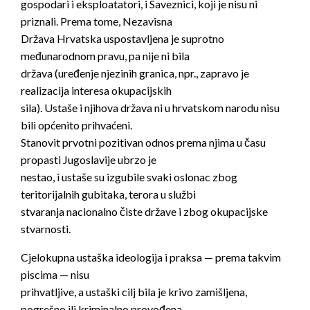
gospodari i eksploatatori, i Saveznici, koji je nisu ni
priznali. Prema tome, Nezavisna
Država Hrvatska uspostavljena je suprotno
međunarodnom pravu, pa nije ni bila
država (uređenje njezinih granica, npr., zapravo je
realizacija interesa okupacijskih
sila). Ustaše i njihova država ni u hrvatskom narodu nisu
bili općenito prihvaćeni.
Stanovit prvotni pozitivan odnos prema njima u času
propasti Jugoslavije ubrzo je
nestao, i ustaše su izgubile svaki oslonac zbog
teritorijalnih gubitaka, terora u službi
stvaranja nacionalno čiste države i zbog okupacijske
stvarnosti.
Cjelokupna ustaška ideologija i praksa — prema takvim
piscima — nisu
prihvatljive, a ustaški cilj bila je krivo zamišljena,
pogrešno ili kriminalno provođena