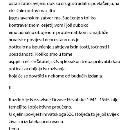
ostali zaboravljeni, dok su drugi stradali u povlačenju, na
»križnim putovima« ili u
jugoslavenskim zatvorima. Suočenje s toliko
kontraverznom, osjetljivom i još duboko
emocionalno obojenom problematikom iz najbliže
hrvatske povijesti neprestano nas je
poticalo na ispunjenje zahtjeva istinitosti, točnosti i
pouzdanosti. Koliko smo u tome
uspjeli, reći će čitatelji. Ovaj leksikon treba prihvatiti kao
poticaj za daljnja istraživanja
koja će se dovršiti u nekome od budućih izdanja.
II.
Razdoblje Nezavisne Države Hrvatske 1941.-1945. nije
temeljito i objektivno proučeno.
U cjelini povijesti hrvatskoga XX. stoljeća to je još uvijek
živa i ni izdaleka pretresena
tema.