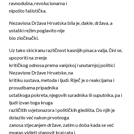
ravnodušna, revolucionarna i
nipošto fašistička.
Nezavisna Država Hrvatska bila je, dakle, država, a
ustaški režim poglavito nije
bio zločinački.
Uz tako skiciranu različnost kasnijih pisaca valja, čini se,
upozoriti na zrenje
kritičkog odnosa prema vanjskoj i unutarnjoj politici
Nezavisne Države Hrvatske, na
kritiku sustava, metoda i ljudi. Riječ je o reakcijama i
prosudbama pripadnika
ustaškoga pokreta, njegovih suradnika ili suputnika, pa i
ljudi izvan toga kruga
različitih svjetonazora i političkih gledišta. Do njih je
dolazilo već nakon prvotnoga
zanosa stjecanjem države, zatim u doba kada se već
mogao vidjeti stanovit kraj rata i