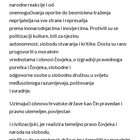
narodne reakcije i od
onemogućivanja oporbe do besmislena traženja
neprijatelja na sve strane i represalija
prema inonarodnjacima i inovjercima. Protivili su se
politizaciji kulture, bili za njezinu
autonomnost, slobodu stvaranja i kritike. Dosta su rano
progovorili o moralnim
vrednotama i obnovi čovjeka, o izgradnji pravednoga
poretka i čovjeka, slobodne i
odgovorne osobe u slobodnu društvu, u svijetu
međusobnoga razumijevaja, poštovanja
i suradnje.
Uzimajući obnovu hrvatske države kao čin pravedan i
pravno utemeljen, povijestan
i civilizacijski, jer realizira temeljno pravo čovjeka i
naroda na slobodu,
mislili su da se opstanak države ima temeljiti na moralnim