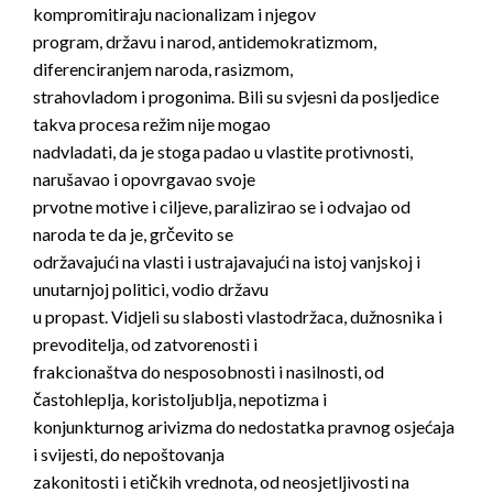
kompromitiraju nacionalizam i njegov
program, državu i narod, antidemokratizmom,
diferenciranjem naroda, rasizmom,
strahovladom i progonima. Bili su svjesni da posljedice
takva procesa režim nije mogao
nadvladati, da je stoga padao u vlastite protivnosti,
narušavao i opovrgavao svoje
prvotne motive i ciljeve, paralizirao se i odvajao od
naroda te da je, grčevito se
održavajući na vlasti i ustrajavajući na istoj vanjskoj i
unutarnjoj politici, vodio državu
u propast. Vidjeli su slabosti vlastodržaca, dužnosnika i
prevoditelja, od zatvorenosti i
frakcionaštva do nesposobnosti i nasilnosti, od
častohleplja, koristoljublja, nepotizma i
konjunkturnog arivizma do nedostatka pravnog osjećaja
i svijesti, do nepoštovanja
zakonitosti i etičkih vrednota, od neosjetljivosti na