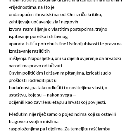
vrijednostima, na što je
onda upućen i hrvatski narod. Oni izriču kritiku,
zahtijevaju uočavanje zla i njegovih
izvora, razmišljanje o vlastitim postupcima, trajno
ispitivanje poretka i državnog
aparata. Ističu potrebu istine i istinoljubivosti te prava na
izražavanje različitih
mišljenja. Naposljetku, oni su dijelili uvjerenje da hrvatski
narod ima pravo odlučivati
0 svim političkim i državnim pitanjima, izricati sud o
prošlosti i odrediti put u
budućnost, pa tako odlučiti i o nositeljima vlasti, o
ustaštvu, koje su — nakon svega —
ocijenili kao završenu etapu u hrvatskoj povijesti.
Međutim, nije riječ samo o pojedincima koji su ostavili
tragove o svojim mislima,
raspoloženjima pa i djelima. Za temeljitu raščlambu