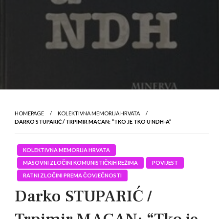
HOMEPAGE
KOLEKTIVNA MEMORIJA HRVATA
DARKO STUPARIĆ / TRPIMIR MACAN: “TKO JE TKO U NDH-A”
KOLEKTIVNA MEMORIJA HRVATA
MASOVNI ZLOČINI KOMUNISTIČKIH REŽIMA
POVIJEST
RATNI ZLOČINI PREMA ČOVJEČNOSTI
Darko STUPARIĆ /