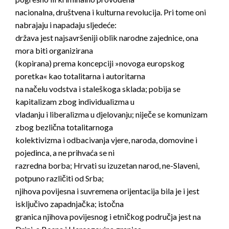
nacionalna, društvena i kulturna revolucija. Pri tome oni
nabrajaju i napadaju sljedeće:
država jest najsavršeniji oblik narodne zajednice, ona
mora biti organizirana
(kopirana) prema koncepciji »novoga europskog
poretka« kao totalitarna i autoritarna
na načelu vodstva i staleškoga sklada; pobija se
kapitalizam zbog individualizma u
vladanju i liberalizma u djelovanju; niječe se komunizam
zbog bezlična totalitarnoga
kolektivizma i odbacivanja vjere, naroda, domovine i
pojedinca, a ne prihvaća se ni
razredna borba; Hrvati su izuzetan narod, ne-Slaveni,
potpuno različiti od Srba;
njihova povijesna i suvremena orijentacija bila je i jest
isključivo zapadnjačka; istočna
granica njihova povijesnog i etničkog područja jest na