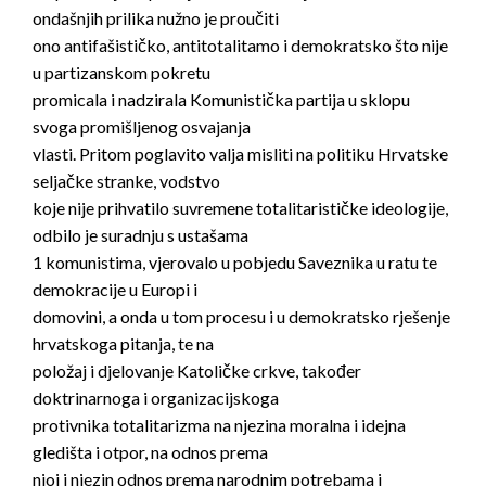
ondašnjih prilika nužno je proučiti
ono antifašističko, antitotalitamo i demokratsko što nije
u partizanskom pokretu
promicala i nadzirala Komunistička partija u sklopu
svoga promišljenog osvajanja
vlasti. Pritom poglavito valja misliti na politiku Hrvatske
seljačke stranke, vodstvo
koje nije prihvatilo suvremene totalitarističke ideologije,
odbilo je suradnju s ustašama
1 komunistima, vjerovalo u pobjedu Saveznika u ratu te
demokracije u Europi i
domovini, a onda u tom procesu i u demokratsko rješenje
hrvatskoga pitanja, te na
položaj i djelovanje Katoličke crkve, također
doktrinarnoga i organizacijskoga
protivnika totalitarizma na njezina moralna i idejna
gledišta i otpor, na odnos prema
njoj i njezin odnos prema narodnim potrebama i