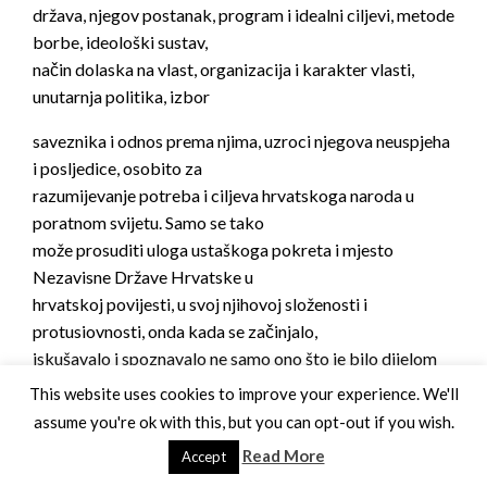
država, njegov postanak, program i idealni ciljevi, metode
borbe, ideološki sustav,
način dolaska na vlast, organizacija i karakter vlasti,
unutarnja politika, izbor
saveznika i odnos prema njima, uzroci njegova neuspjeha
i posljedice, osobito za
razumijevanje potreba i ciljeva hrvatskoga naroda u
poratnom svijetu. Samo se tako
može prosuditi uloga ustaškoga pokreta i mjesto
Nezavisne Države Hrvatske u
hrvatskoj povijesti, u svoj njihovoj složenosti i
protusiovnosti, onda kada se začinjalo,
iskušavalo i spoznavalo ne samo ono što je bilo dijelom
prošlosti, ne samo ono što je
This website uses cookies to improve your experience. We'll
smjesta propadalo, nego i ono što će postati dijelom
assume you're ok with this, but you can opt-out if you wish.
suvremenoga nastojanja hvatskoga
Read More
Accept
naroda u ponovno promijenjenim i ne uvijek povoljnim