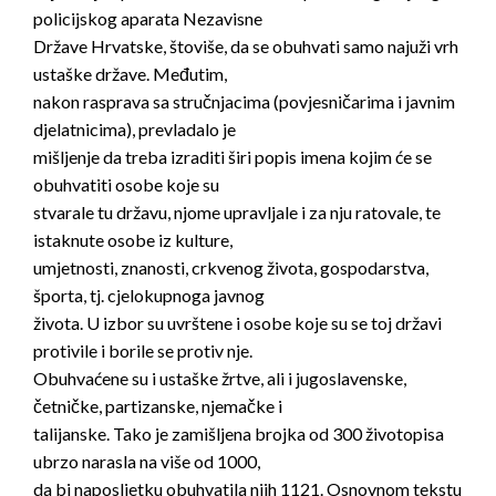
policijskog aparata Nezavisne
Države Hrvatske, štoviše, da se obuhvati samo najuži vrh
ustaške države. Međutim,
nakon rasprava sa stručnjacima (povjesničarima i javnim
djelatnicima), prevladalo je
mišljenje da treba izraditi širi popis imena kojim će se
obuhvatiti osobe koje su
stvarale tu državu, njome upravljale i za nju ratovale, te
istaknute osobe iz kulture,
umjetnosti, znanosti, crkvenog života, gospodarstva,
športa, tj. cjelokupnoga javnog
života. U izbor su uvrštene i osobe koje su se toj državi
protivile i borile se protiv nje.
Obuhvaćene su i ustaške žrtve, ali i jugoslavenske,
četničke, partizanske, njemačke i
talijanske. Tako je zamišljena brojka od 300 životopisa
ubrzo narasla na više od 1000,
da bi naposljetku obuhvatila njih 1121. Osnovnom tekstu