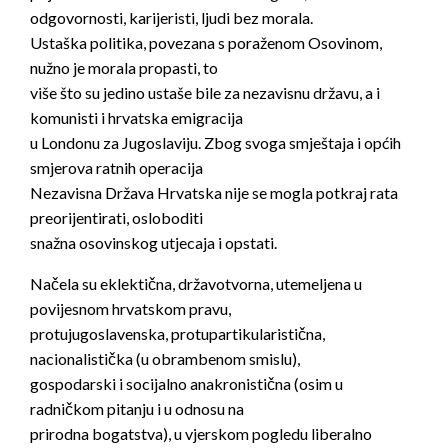
odgovornosti, karijeristi, ljudi bez morala.
Ustaška politika, povezana s poraženom Osovinom,
nužno je morala propasti, to
više što su jedino ustaše bile za nezavisnu državu, a i
komunisti i hrvatska emigracija
u Londonu za Jugoslaviju. Zbog svoga smještaja i općih
smjerova ratnih operacija
Nezavisna Država Hrvatska nije se mogla potkraj rata
preorijentirati, osloboditi
snažna osovinskog utjecaja i opstati.
Načela su eklektična, državotvorna, utemeljena u
povijesnom hrvatskom pravu,
protujugoslavenska, protupartikularistična,
nacionalistička (u obrambenom smislu),
gospodarski i socijalno anakronistična (osim u
radničkom pitanju i u odnosu na
prirodna bogatstva), u vjerskom pogledu liberalno