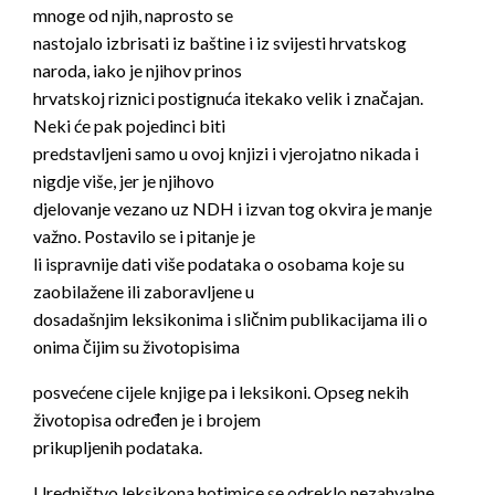
mnoge od njih, naprosto se
nastojalo izbrisati iz baštine i iz svijesti hrvatskog
naroda, iako je njihov prinos
hrvatskoj riznici postignuća itekako velik i značajan.
Neki će pak pojedinci biti
predstavljeni samo u ovoj knjizi i vjerojatno nikada i
nigdje više, jer je njihovo
djelovanje vezano uz NDH i izvan tog okvira je manje
važno. Postavilo se i pitanje je
li ispravnije dati više podataka o osobama koje su
zaobilažene ili zaboravljene u
dosadašnjim leksikonima i sličnim publikacijama ili o
onima čijim su životopisima
posvećene cijele knjige pa i leksikoni. Opseg nekih
životopisa određen je i brojem
prikupljenih podataka.
Uredništvo leksikona hotimice se odreklo nezahvalne