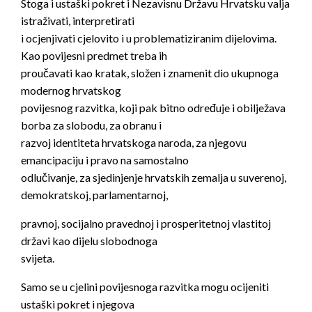
Stoga i ustaški pokret i Nezavisnu Državu Hrvatsku valja
istraživati, interpretirati
i ocjenjivati cjelovito i u problematiziranim dijelovima.
Kao povijesni predmet treba ih
proučavati kao kratak, složen i znamenit dio ukupnoga
modernog hrvatskog
povijesnog razvitka, koji pak bitno određuje i obilježava
borba za slobodu, za obranu i
razvoj identiteta hrvatskoga naroda, za njegovu
emancipaciju i pravo na samostalno
odlučivanje, za sjedinjenje hrvatskih zemalja u suverenoj,
demokratskoj, parlamentarnoj,
pravnoj, socijalno pravednoj i prosperitetnoj vlastitoj
državi kao dijelu slobodnoga
svijeta.
Samo se u cjelini povijesnoga razvitka mogu ocijeniti
ustaški pokret i njegova