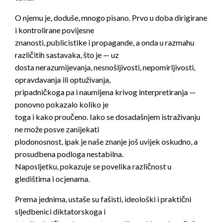
O njemu je, doduše, mnogo pisano. Prvo u doba dirigirane
i kontrolirane povijesne
znanosti, publicistike i propagande, a onda u razmahu
različitih sastavaka, što je — uz
dosta nerazumijevanja, nesnošljivosti, nepomirljivosti,
opravdavanja ili optuživanja,
pripadničkoga pa i naumljena krivog interpretiranja —
ponovno pokazalo koliko je
toga i kako proučeno. Iako se dosadašnjem istraživanju
ne može posve zanijekati
plodonosnost, ipak je naše znanje još uvijek oskudno, a
prosudbena podloga nestabilna.
Naposljetku, pokazuje se povelika različnost u
gledištima i ocjenama.
Prema jednima, ustaše su fašisti, ideološki i praktični
sljedbenici diktatorskoga i