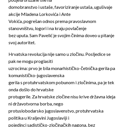
domobranstvo i ustaše, favoriziranje ustaša, ugušivaje
akcije Mladena Lorkovića i Ante
Vokića, pogrešan odnos prema pravoslavnom
stanovništvu, logori i na kraju povlačenje
bez uputa. Sam Pavelić je svojim činima doveo u pitanje
svoj autoritet.
Hrvatska revolucija nije samo u zločinu. Posljedice se
pak ne mogu proglasiti
uzrocima: prvo je bila monarhističko-četnička gerila pa
komunističko-jugoslavenska
gerila s protuhrvatskom pobunom i zločinima, pa je tek
onda došlo do hrvatske
protugerile. Za hrvatske zločine nisu krive državna ideja
ni državotvorna borba, nego
protuslobodarsko jugoslavenstvo, protuhrvatska
politika u Kraljevini Jugoslaviji i
pojedinci sadističko-zločinačkih nagona, bez