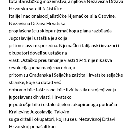
totalitarističkog inozemstva, a njihova Nezavisna Država
Hrvatska satelit fašističke
Italije i nacionalsocijalističke Njemačke, sila Osovine.
Nezavisna Država Hrvatska
proglašena je u sklopu njemačkoga plana razbijanja
Jugoslavije i ustaška je akcija
pritom sasvim sporedna. Njemački i talijanski invazori i
okupatori doveli su ustaše na
vlast. Ustaško preuzimanje vlasti 1941. nije nikakva
revolucija, ponajmanje narodna, a
pritom su Građanska i Seljačka zaštita Hrvatske seljačke
stranke, koje su dotad već
dobrano bile fašizirane, bile fizička sila u smjenjivanju
jugoslavenskih vlasti. Hrvatsko
je područje bilo i ostalo dijelom okupiranoga područja
Kraljevine Jugoslavije. Takvim
su ga držali i okupatori, koji su se u Nezavisnoj Državi
Hrvatskoj ponašali kao