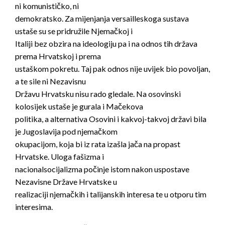
ni komunističko, ni
demokratsko. Za mijenjanja versailleskoga sustava
ustaše su se pridružile Njemačkoj i
Italiji bez obzira na ideologiju pa i na odnos tih država
prema Hrvatskoj i prema
ustaškom pokretu. Taj pak odnos nije uvijek bio povoljan,
a te sile ni Nezavisnu
Državu Hrvatsku nisu rado gledale. Na osovinski
kolosijek ustaše je gurala i Mačekova
politika, a alternativa Osovini i kakvoj-takvoj državi bila
je Jugoslavija pod njemačkom
okupacijom, koja bi iz rata izašla jača na propast
Hrvatske. Uloga fašizma i
nacionalsocijalizma počinje istom nakon uspostave
Nezavisne Države Hrvatske u
realizaciji njemačkih i talijanskih interesa te u otporu tim
interesima.