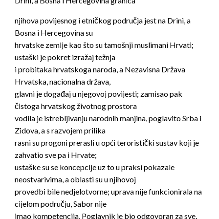
Drini, a Bosna i Hercegovina granica
njihova povijesnog i etničkog područja jest na Drini, a
Bosna i Hercegovina su
hrvatske zemlje kao što su tamošnji muslimani Hrvati;
ustaški je pokret izražaj težnja
i probitaka hrvatskoga naroda, a Nezavisna Država
Hrvatska, nacionalna država,
glavni je događaj u njegovoj povijesti; zamisao pak
čistoga hrvatskog životnog prostora
vodila je istrebljivanju narodnih manjina, poglavito Srba i
Zidova, a s razvojem prilika
rasni su progoni prerasli u opći teroristički sustav koji je
zahvatio sve pa i Hrvate;
ustaške su se koncepcije uz to u praksi pokazale
neostvarivima, a oblasti su u njihovoj
provedbi bile nedjelotvorne; uprava nije funkcionirala na
cijelom području, Sabor nije
imao kompetencija, Poglavnik je bio odgovoran za sve,