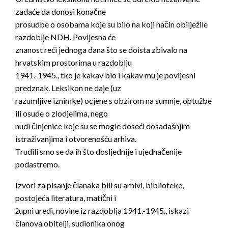
zadaće da donosi konačne
prosudbe o osobama koje su bilo na koji način obilježile
razdoblje NDH. Povijesna će
znanost reći jednoga dana što se doista zbivalo na
hrvatskim prostorima u razdoblju
1941.-1945., tko je kakav bio i kakav mu je povijesni
predznak. Leksikon ne daje (uz
razumljive iznimke) ocjene s obzirom na sumnje, optužbe
ili osude o zlodjelima, nego
nudi činjenice koje su se mogle doseći dosadašnjim
istraživanjima i otvorenošću arhiva.
Trudili smo se da ih što dosljednije i ujednačenije
podastremo.
Izvori za pisanje članaka bili su arhivi, biblioteke,
postojeća literatura, matični i
župni uredi, novine iz razdoblja 1941.-1945., iskazi
članova obitelji, sudionika onog