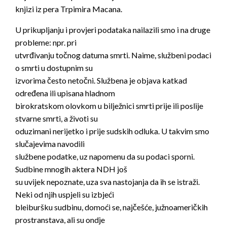
knjizi iz pera Trpimira Macana.
U prikupljanju i provjeri podataka nailazili smo i na druge
probleme: npr. pri
utvrđivanju točnog datuma smrti. Naime, službeni podaci
o smrti u dostupnim su
izvorima često netočni. Službena je objava katkad
određena ili upisana hladnom
birokratskom olovkom u bilježnici smrti prije ili poslije
stvarne smrti, a životi su
oduzimani nerijetko i prije sudskih odluka. U takvim smo
slučajevima navodili
službene podatke, uz napomenu da su podaci sporni.
Sudbine mnogih aktera NDH još
su uvijek nepoznate, uza sva nastojanja da ih se istraži.
Neki od njih uspjeli su izbjeći
bleiburšku sudbinu, domoći se, najčešće, južnoameričkih
prostranstava, ali su ondje