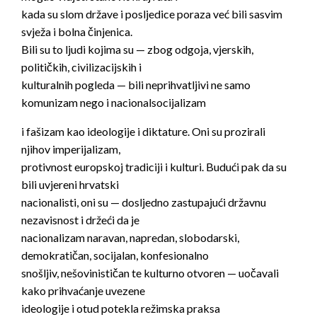
kada su slom države i posljedice poraza već bili sasvim
svježa i bolna činjenica.
Bili su to ljudi kojima su — zbog odgoja, vjerskih,
političkih, civilizacijskih i
kulturalnih pogleda — bili neprihvatljivi ne samo
komunizam nego i nacionalsocijalizam
i fašizam kao ideologije i diktature. Oni su prozirali
njihov imperijalizam,
protivnost europskoj tradiciji i kulturi. Budući pak da su
bili uvjereni hrvatski
nacionalisti, oni su — dosljedno zastupajući državnu
nezavisnost i držeći da je
nacionalizam naravan, napredan, slobodarski,
demokratičan, socijalan, konfesionalno
snošljiv, nešovinističan te kulturno otvoren — uočavali
kako prihvaćanje uvezene
ideologije i otud potekla režimska praksa