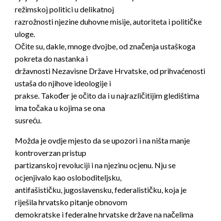
režimskoj politici u delikatnoj
razrožnosti njezine duhovne misije, autoriteta i političke
uloge.
Očite su, dakle, mnoge dvojbe, od značenja ustaškoga
pokreta do nastanka i
državnosti Nezavisne Države Hrvatske, od prihvaćenosti
ustaša do njihove ideologije i
prakse. Također je očito da i u najrazličitijim gledištima
ima točaka u kojima se ona
susreću.
Možda je ovdje mjesto da se upozori i na ništa manje
kontroverzan pristup
partizanskoj revoluciji i na njezinu ocjenu. Nju se
ocjenjivalo kao osloboditeljsku,
antifašističku, jugoslavensku, federalističku, koja je
riješila hrvatsko pitanje obnovom
demokratske i federalne hrvatske države na načelima