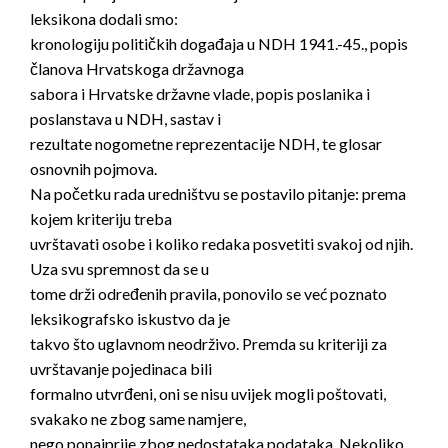
leksikona dodali smo:
kronologiju političkih događaja u NDH 1941.-45., popis
članova Hrvatskoga državnoga
sabora i Hrvatske državne vlade, popis poslanika i
poslanstava u NDH, sastav i
rezultate nogometne reprezentacije NDH, te glosar
osnovnih pojmova.
Na početku rada uredništvu se postavilo pitanje: prema
kojem kriteriju treba
uvrštavati osobe i koliko redaka posvetiti svakoj od njih.
Uza svu spremnost da se u
tome drži određenih pravila, ponovilo se već poznato
leksikografsko iskustvo da je
takvo što uglavnom neodrživo. Premda su kriteriji za
uvrštavanje pojedinaca bili
formalno utvrđeni, oni se nisu uvijek mogli poštovati,
svakako ne zbog same namjere,
nego ponajprije zbog nedostataka podataka. Nekoliko