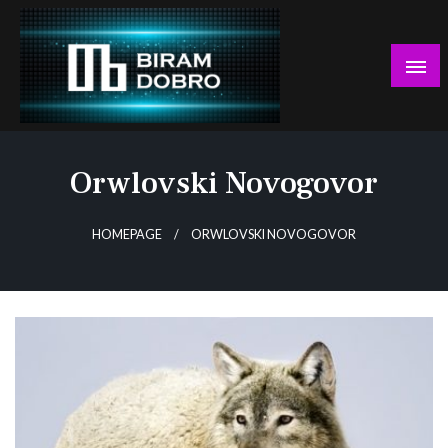
Skip
to
content
… jer BUDUĆNOST nema drugo IME!
Biram DOBRO
Orwlovski Novogovor
HOMEPAGE
ORWLOVSKI NOVOGOVOR