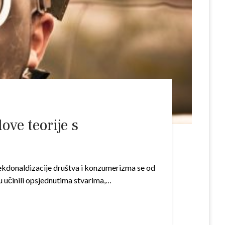
ove teorije s
 Mekdonaldizacije društva i konzumerizma se od
su učinili opsjednutima stvarima,…