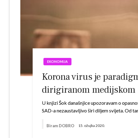
EKONOMIJA
Korona virus je paradigm
dirigiranom medijskom 
U knjizi Šok današnjice upozoravam o opasnost
SAD-a nezaustavljivo širi diljem svijeta. Od t
Biram DOBRO
15. ožujka 2020.