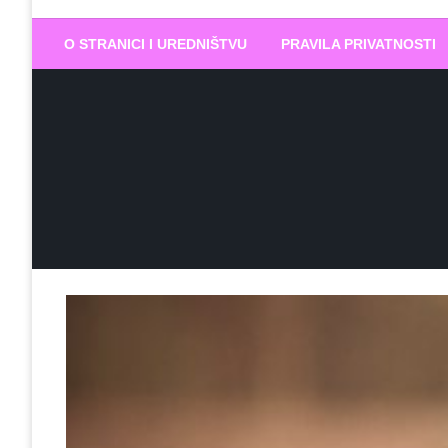
Biram DOBR
… jer BUDUĆNOST nema drugo IME
O STRANICI I UREDNIŠTVU
PRAVILA PRIVATNOSTI