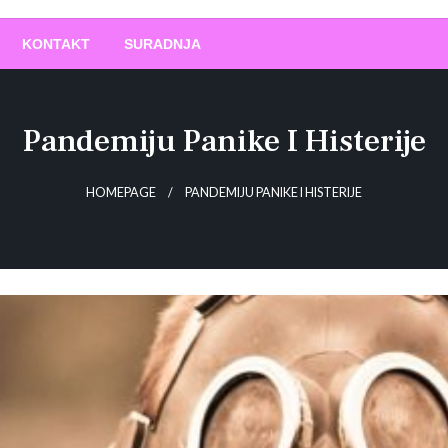
O
!
KONTAKT
SURADNJA
Pandemiju Panike I Histerije
HOMEPAGE
PANDEMIJU PANIKE I HISTERIJE