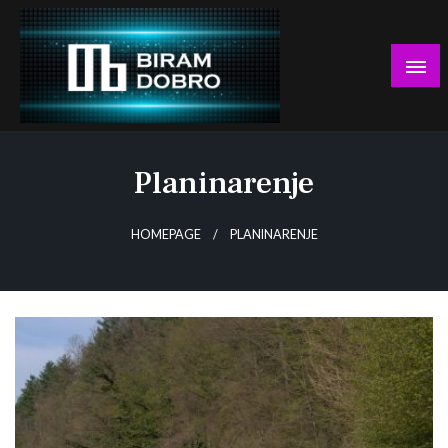
Skip
to
content
… jer BUDUĆNOST nema drugo IME!
Biram DOBRO
Planinarenje
HOMEPAGE
PLANINARENJE