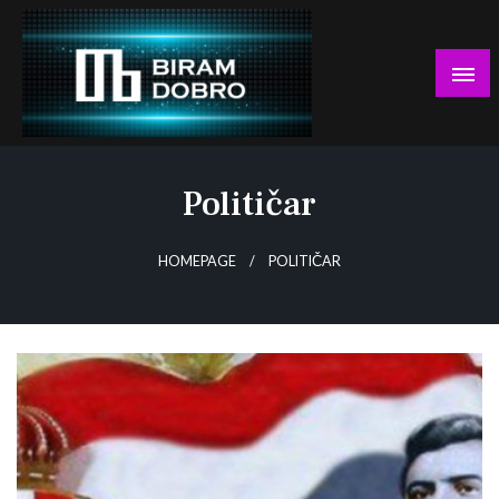
Skip
to
content
… jer BUDUĆNOST nema drugo IME!
Biram DOBRO
Političar
HOMEPAGE
POLITIČAR