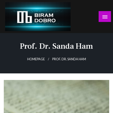
Skip
to
content
… jer BUDUĆNOST nema drugo IME!
Biram DOBRO
Prof. Dr. Sanda Ham
HOMEPAGE
PROF. DR. SANDA HAM