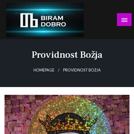
Skip
to
content
… jer BUDUĆNOST nema drugo IME!
Biram DOBRO
Providnost Božja
HOMEPAGE
PROVIDNOST BOŽJA