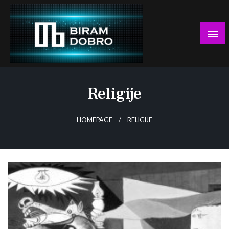
Skip
to
content
… jer BUDUĆNOST nema drugo IME!
Biram DOBRO
Religije
HOMEPAGE
RELIGIJE