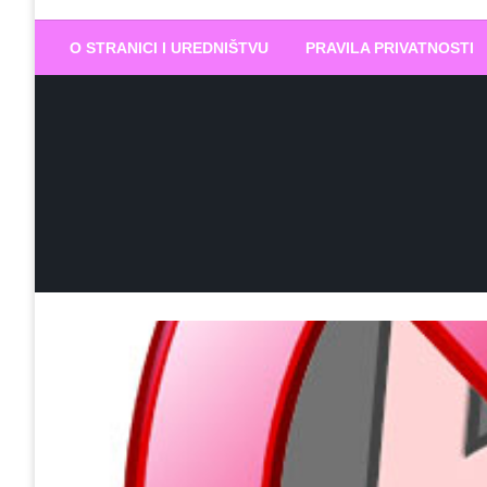
Biram DOBR
… jer BUDUĆNOST nema drugo IME
O STRANICI I UREDNIŠTVU
PRAVILA PRIVATNOSTI