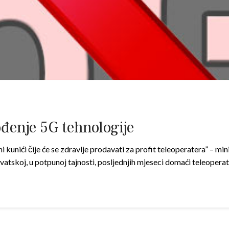
ođenje 5G tehnologije
i kunići čije će se zdravlje prodavati za profit teleoperatera” – m
Hrvatskoj, u potpunoj tajnosti, posljednjih mjeseci domaći teleopera