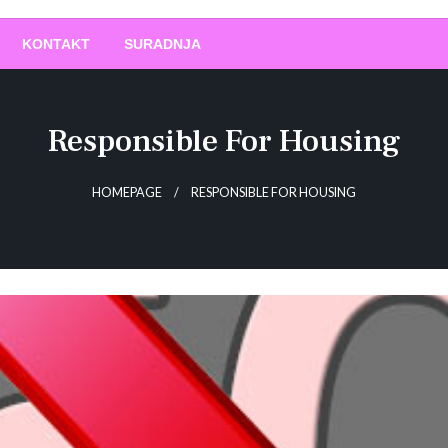
O
!
KONTAKT
SURADNJA
Responsible For Housing
HOMEPAGE
RESPONSIBLE FOR HOUSING