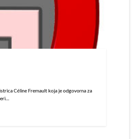
inistrica Céline Fremault koja je odgovorna za
teri…