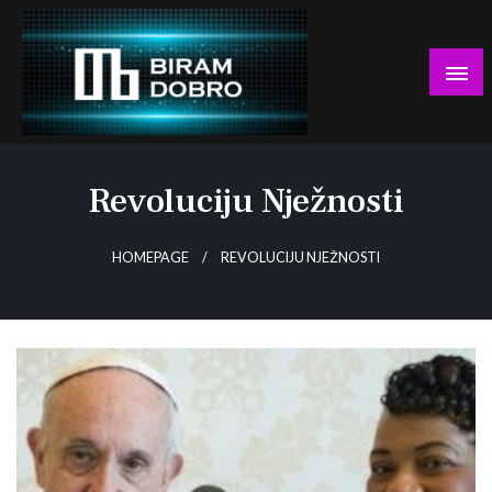
Skip
to
content
… jer BUDUĆNOST nema drugo IME!
Biram DOBRO
Revoluciju Nježnosti
HOMEPAGE
REVOLUCIJU NJEŽNOSTI