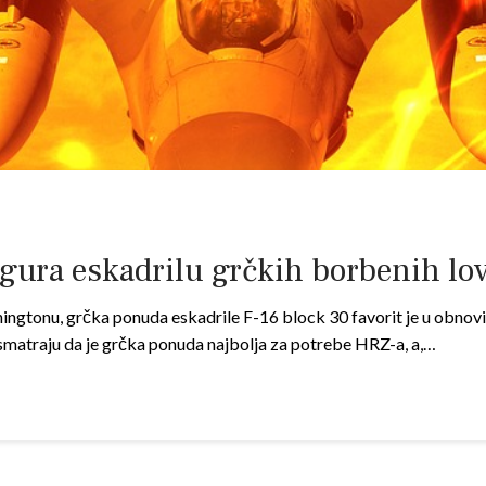
a eskadrilu grčkih borbenih lov
shingtonu, grčka ponuda eskadrile F-16 block 30 favorit je u obn
matraju da je grčka ponuda najbolja za potrebe HRZ-a, a,…