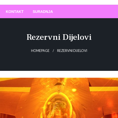
O
!
KONTAKT
SURADNJA
Rezervni Dijelovi
HOMEPAGE
REZERVNI DIJELOVI