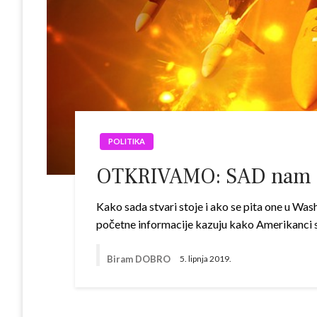
POLITIKA
OTKRIVAMO: SAD nam gur
Kako sada stvari stoje i ako se pita one u Wa
početne informacije kazuju kako Amerikanci s
Biram DOBRO
5. lipnja 2019.