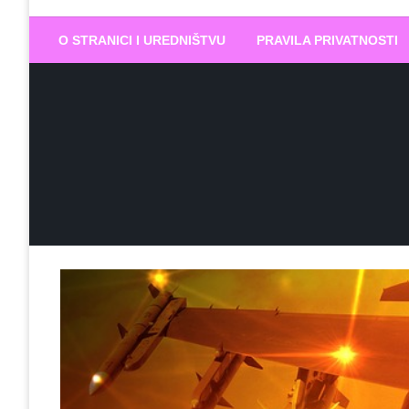
Biram DOBR
… jer BUDUĆNOST nema drugo IME
O STRANICI I UREDNIŠTVU
PRAVILA PRIVATNOSTI