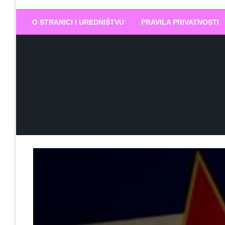
Biram DOBR
… jer BUDUĆNOST nema drugo IME
O STRANICI I UREDNIŠTVU
PRAVILA PRIVATNOSTI