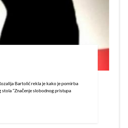
zalija Bartolić rekla je kako je pomirba
g stola “Značenje slobodnog pristupa