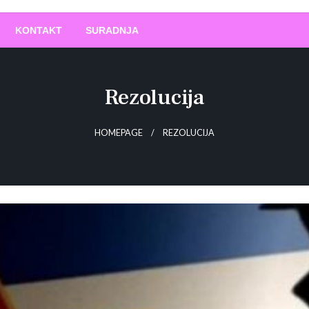
O
!
KONTAKT
SURADNJA
Rezolucija
HOMEPAGE
REZOLUCIJA