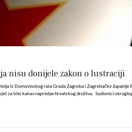
a nisu donijele zakon o lustraciji
elja iz Domovinskog rata Grada Zagreba i Zagrebačke županije Ro
vjet za bilo kakav napredan hrvatskog društva. Sudionici okruglo