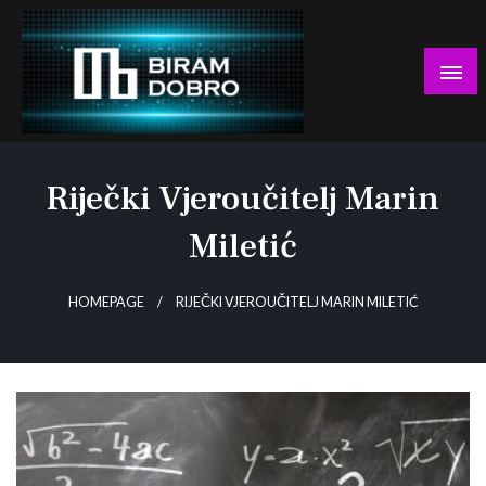
Skip
to
content
… jer BUDUĆNOST nema drugo IME!
Biram DOBRO
Riječki Vjeroučitelj Marin
Miletić
HOMEPAGE
RIJEČKI VJEROUČITELJ MARIN MILETIĆ