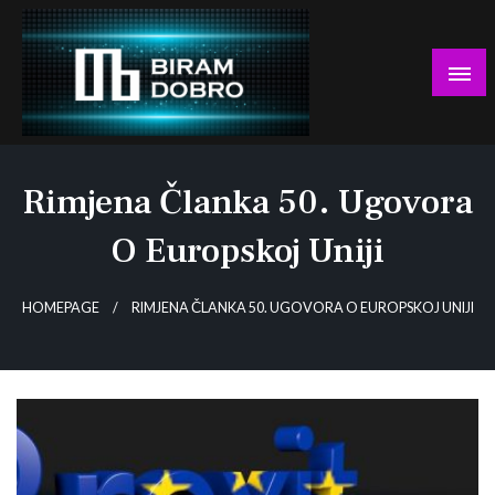
Skip
to
content
… jer BUDUĆNOST nema drugo IME!
Biram DOBRO
Rimjena Članka 50. Ugovora
O Europskoj Uniji
HOMEPAGE
RIMJENA ČLANKA 50. UGOVORA O EUROPSKOJ UNIJI