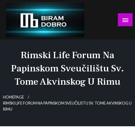
Skip
to
content
… jer BUDUĆNOST nema drugo IME!
Biram DOBRO
Rimski Life Forum Na
Papinskom Sveučilištu Sv.
Tome Akvinskog U Rimu
HOMEPAGE
RIMSKI LIFE FORUM NA PAPINSKOM SVEUČILIŠTU SV. TOME AKVINSKOG U
RIMU