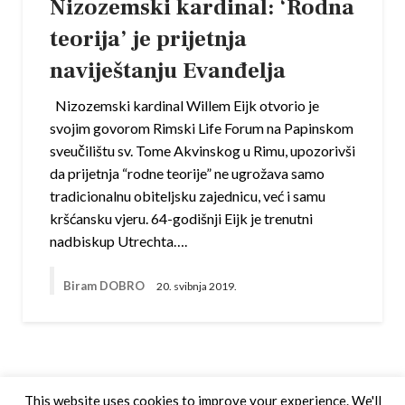
Nizozemski kardinal: ‘Rodna
teorija’ je prijetnja
naviještanju Evanđelja
Nizozemski kardinal Willem Eijk otvorio je
svojim govorom Rimski Life Forum na Papinskom
sveučilištu sv. Tome Akvinskog u Rimu, upozorivši
da prijetnja “rodne teorije” ne ugrožava samo
tradicionalnu obiteljsku zajednicu, već i samu
kršćansku vjeru. 64-godišnji Eijk je trenutni
nadbiskup Utrechta….
Biram DOBRO
20. svibnja 2019.
This website uses cookies to improve your experience. We'll