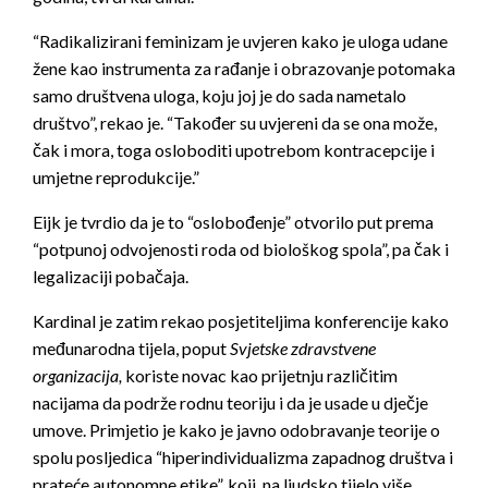
“Radikalizirani feminizam je uvjeren kako je uloga udane
žene kao instrumenta za rađanje i obrazovanje potomaka
samo društvena uloga, koju joj je do sada nametalo
društvo”, rekao je. “Također su uvjereni da se ona može,
čak i mora, toga osloboditi upotrebom kontracepcije i
umjetne reprodukcije.”
Eijk je tvrdio da je to “oslobođenje” otvorilo put prema
“potpunoj odvojenosti roda od biološkog spola”, pa čak i
legalizaciji pobačaja.
Kardinal je zatim rekao posjetiteljima konferencije kako
međunarodna tijela, poput
Svjetske zdravstvene
organizacija,
koriste novac kao prijetnju različitim
nacijama da podrže rodnu teoriju i da je usade u dječje
umove. Primjetio je kako je javno odobravanje teorije o
spolu posljedica “hiperindividualizma zapadnog društva i
prateće autonomne etike”, koji na ljudsko tijelo više