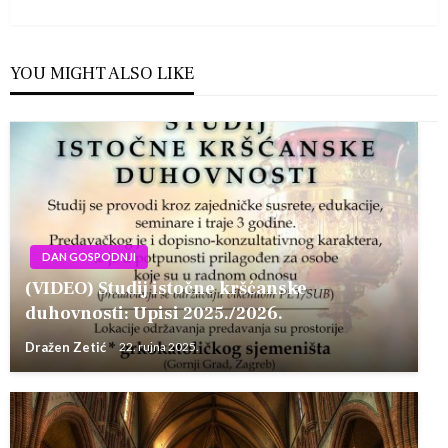
Post
YOU MIGHT ALSO LIKE
DAN GOSPODNJI
(VIDEO) Studij istočne kršćanske
duhovnosti: Upisi 2025./2026.
Dražen Zetić
22. rujna 2025.