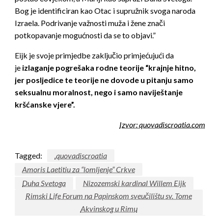
Bog je identificiran kao Otac i supružnik svoga naroda
Izraela. Podrivanje važnosti muža i žene znači
potkopavanje mogućnosti da se to objavi.”
Eijk je svoje primjedbe zaključio primjećujući da
je
izlaganje pogrešaka rodne teorije “krajnje hitno,
jer posljedice te teorije ne dovode u pitanju samo
seksualnu moralnost, nego i samo naviještanje
kršćanske vjere”.
Izvor: quovadiscroatia.com
Tagged:
.quovadiscroatia
Amoris Laetitiu za “lomljenje” Crkve
Duha Svetoga
Nizozemski kardinal Willem Eijk
Rimski Life Forum na Papinskom sveučilištu sv. Tome
Akvinskog u Rimu