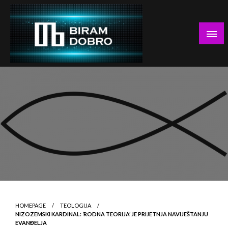
Skip
to
content
… jer BUDUĆNOST nema drugo IME!
Biram DOBRO
HOMEPAGE
TEOLOGIJA
NIZOZEMSKI KARDINAL: ‘RODNA TEORIJA’ JE PRIJETNJA NAVIJEŠTANJU
EVANĐELJA