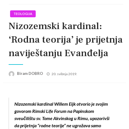
TEOLOGIJA
Nizozemski kardinal:
‘Rodna teorija’ je prijetnja
naviještanju Evanđelja
Posted
Biram DOBRO
20. svibnja 2019.
on
Nizozemski kardinal Willem Eijk otvorio je svojim
govorom Rimski Life Forum na Papinskom
sveučilištu sv. Tome Akvinskog u Rimu, upozorivši
da prijetnja “rodne teorije” ne ugrožava samo