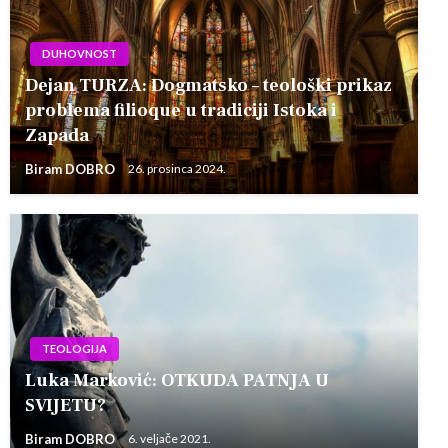
DUHOVNOST
Dejan TURZA: Dogmatsko – teološki prikaz
problema filioque u tradiciji Istoka i
Zapada
Biram DOBRO
26. prosinca 2024.
TEOLOGIJA
Luka Marković: OTKUDA PATNJA U
SVIJETU?
Biram DOBRO
6. veljače 2021.