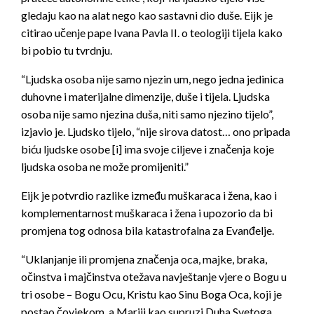
gledaju kao na alat nego kao sastavni dio duše. Eijk je
citirao učenje pape Ivana Pavla II. o teologiji tijela kako
bi pobio tu tvrdnju.
“Ljudska osoba nije samo njezin um, nego jedna jedinica
duhovne i materijalne dimenzije, duše i tijela. Ljudska
osoba nije samo njezina duša, niti samo njezino tijelo”,
izjavio je. Ljudsko tijelo, “nije sirova datost… ono pripada
biću ljudske osobe [i] ima svoje ciljeve i značenja koje
ljudska osoba ne može promijeniti.”
Eijk je potvrdio razlike između muškaraca i žena, kao i
komplementarnost muškaraca i žena i upozorio da bi
promjena tog odnosa bila katastrofalna za Evanđelje.
“Uklanjanje ili promjena značenja oca, majke, braka,
očinstva i majčinstva otežava navještanje vjere o Bogu u
tri osobe – Bogu Ocu, Kristu kao Sinu Boga Oca, koji je
postao čovjekom, a Mariji kao supruzi Duha Svetoga.