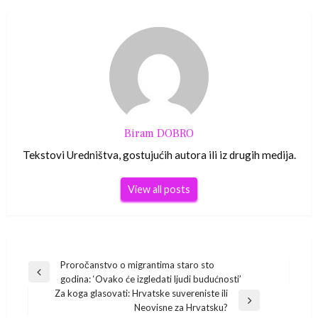
Biram DOBRO
Tekstovi Uredništva, gostujućih autora ili iz drugih medija.
View all posts
Navigacija
Proročanstvo o migrantima staro sto
Previous
godina: ‘Ovako će izgledati ljudi budućnosti’
Post
objava
Za koga glasovati: Hrvatske suvereniste ili
Next
Neovisne za Hrvatsku?