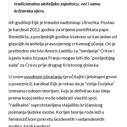
tradicionalnu obiteljsku zajednicu, već i samu
kršćansku vjeru.
64-godišnji Eijk je trenutni nadbiskup Utrechta. Postao
je kardinal 2012. godine za vrijeme pontifikata pape
Benedikta, a posljednjih godina istaknuo se kao jedan od
glasnijih branitelja pravovjernog crkvenog učenja. On je
prethodno okrivio
Amoris Laetitiu
za “lomljenje” Crkve i
izjavio kako bi papa Franjo mogao biti dio “posljednjeg
suda” za Crkvu prije drugog Kristovog dolaska.
U svom
uvodnom obraćanju
(pročitajte cjelokupni govor
u poveznici), kardinal Eijk je rekao da je “vizija čovjeka”
iznesena rodnom teorijom, koju je definirao kao ideju
prema kojoj netko može odabrati vlastiti spol,
“radikalno” suprotstavljena stajalištu kršćanskog
poimanja ljudske osobe. Korijen teorije roda leži u
feminističkom pokretu šezdesetih i sedamdesetih
godina, tvrdi kardinal.