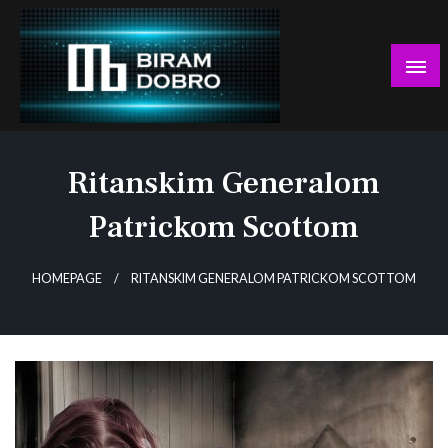
Skip
to
content
… jer BUDUĆNOST nema drugo IME!
Biram DOBRO
Ritanskim Generalom
Patrickom Scottom
HOMEPAGE
RITANSKIM GENERALOM PATRICKOM SCOTTOM