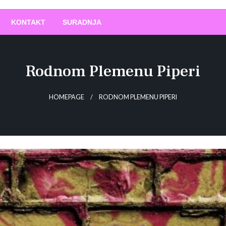
O
!
KONTAKT
SURADNJA
Rodnom Plemenu Piperi
HOMEPAGE
RODNOM PLEMENU PIPERI