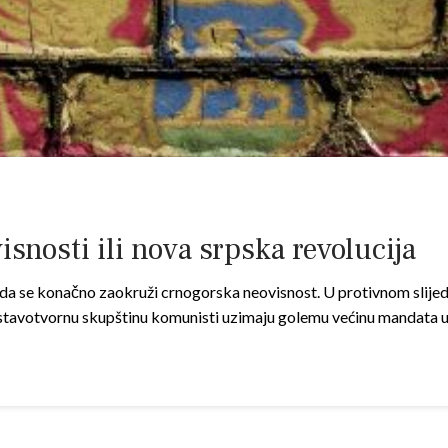
snosti ili nova srpska revolucija
 da se konačno zaokruži crnogorska neovisnost. U protivnom slijed
Ustavotvornu skupštinu komunisti uzimaju golemu većinu mandata 