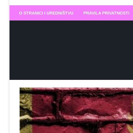
Biram DOBR
… jer BUDUĆNOST nema drugo IME
O STRANICI I UREDNIŠTVU
PRAVILA PRIVATNOSTI