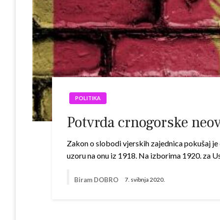
POLITIKA
Potvrda crnogorske neovi
Zakon o slobodi vjerskih zajednica pokušaj je
uzoru na onu iz 1918. Na izborima 1920. za 
Biram DOBRO
7. svibnja 2020.