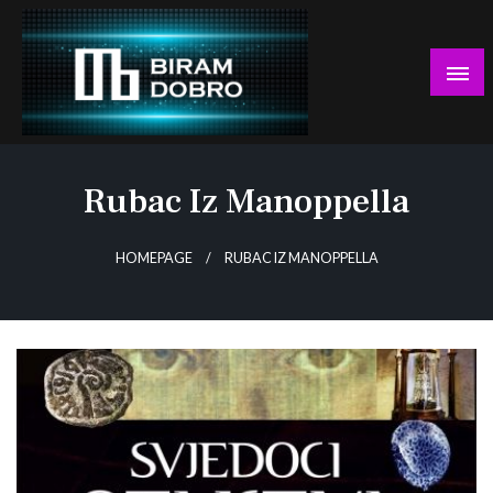
Skip
to
content
… jer BUDUĆNOST nema drugo IME!
Biram DOBRO
Rubac Iz Manoppella
HOMEPAGE
RUBAC IZ MANOPPELLA