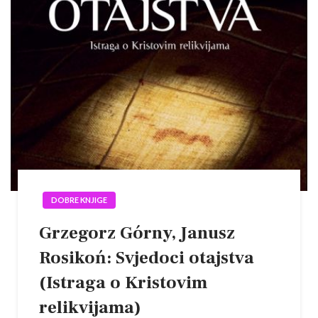
DOBRE KNJIGE
Grzegorz Górny, Janusz
Rosikoń: Svjedoci otajstva
(Istraga o Kristovim
relikvijama)